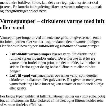
mens andre forbliver kolde, kan det være tegn på, at systemet skal
justeres. En korrekt indregulering sikrer, at varmen udnyttes optimalt
og energiforbruget holdes nede.
Varmepumper – cirkuleret varme med luft
eller vand
Varmepumper fungerer ved at hente energi fra omgivelserne – enten
fra luften, jorden eller vandet – og omdanne den til varme i boligen.
Der findes to hovedtyper: luft-til-luft og luft-til-vand varmepumper.
Luft-til-luft varmepumper
blæser varm luft direkte ind i
rummet via en indendørs enhed. De er hurtige til at levere
varme, men fordeler den primært i det område, hvor enheden
sidder. Derfor egner de sig bedst til åbne rum eller mindre
boliger.
Luft-til-vand varmepumper
opvarmer vand, som derefter
cirkulerer i radiatorer eller gulvvarme. Det giver en mere jævn
varmefordeling i hele huset og kan erstatte et traditionelt oliefyr
eller gasfyr.
For begge typer gælder, at luftcirkulationen spiller en vigtig rolle. Sørg
for, at luftstrømmen ikke blokeres af møbler, og at filtrene holdes rene,
så varmen fordeles effektivt.