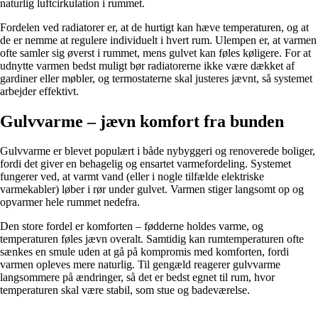
naturlig luftcirkulation i rummet.
Fordelen ved radiatorer er, at de hurtigt kan hæve temperaturen, og at
de er nemme at regulere individuelt i hvert rum. Ulempen er, at varmen
ofte samler sig øverst i rummet, mens gulvet kan føles køligere. For at
udnytte varmen bedst muligt bør radiatorerne ikke være dækket af
gardiner eller møbler, og termostaterne skal justeres jævnt, så systemet
arbejder effektivt.
Gulvvarme – jævn komfort fra bunden
Gulvvarme er blevet populært i både nybyggeri og renoverede boliger,
fordi det giver en behagelig og ensartet varmefordeling. Systemet
fungerer ved, at varmt vand (eller i nogle tilfælde elektriske
varmekabler) løber i rør under gulvet. Varmen stiger langsomt op og
opvarmer hele rummet nedefra.
Den store fordel er komforten – fødderne holdes varme, og
temperaturen føles jævn overalt. Samtidig kan rumtemperaturen ofte
sænkes en smule uden at gå på kompromis med komforten, fordi
varmen opleves mere naturlig. Til gengæld reagerer gulvvarme
langsommere på ændringer, så det er bedst egnet til rum, hvor
temperaturen skal være stabil, som stue og badeværelse.