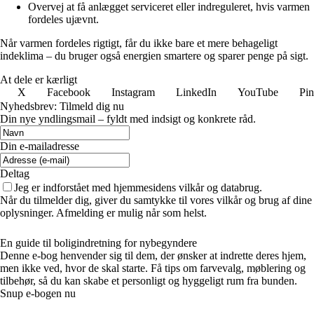
Overvej at få anlægget serviceret eller indreguleret, hvis varmen
fordeles ujævnt.
Når varmen fordeles rigtigt, får du ikke bare et mere behageligt
indeklima – du bruger også energien smartere og sparer penge på sigt.
At dele er kærligt
X
Facebook
Instagram
LinkedIn
YouTube
Pin
Nyhedsbrev: Tilmeld dig nu
Din nye yndlingsmail – fyldt med indsigt og konkrete råd.
Din e-mailadresse
Deltag
Jeg er indforstået med hjemmesidens vilkår og databrug.
Når du tilmelder dig, giver du samtykke til vores vilkår og brug af dine
oplysninger. Afmelding er mulig når som helst.
En guide til boligindretning for nybegyndere
Denne e-bog henvender sig til dem, der ønsker at indrette deres hjem,
men ikke ved, hvor de skal starte. Få tips om farvevalg, møblering og
tilbehør, så du kan skabe et personligt og hyggeligt rum fra bunden.
Snup e-bogen nu