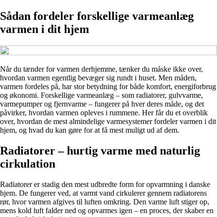
Sådan fordeler forskellige varmeanlæg
varmen i dit hjem
Når du tænder for varmen derhjemme, tænker du måske ikke over,
hvordan varmen egentlig bevæger sig rundt i huset. Men måden,
varmen fordeles på, har stor betydning for både komfort, energiforbrug
og økonomi. Forskellige varmeanlæg – som radiatorer, gulvvarme,
varmepumper og fjernvarme – fungerer på hver deres måde, og det
påvirker, hvordan varmen opleves i rummene. Her får du et overblik
over, hvordan de mest almindelige varmesystemer fordeler varmen i dit
hjem, og hvad du kan gøre for at få mest muligt ud af dem.
Radiatorer – hurtig varme med naturlig
cirkulation
Radiatorer er stadig den mest udbredte form for opvarmning i danske
hjem. De fungerer ved, at varmt vand cirkulerer gennem radiatorens
rør, hvor varmen afgives til luften omkring. Den varme luft stiger op,
mens kold luft falder ned og opvarmes igen – en proces, der skaber en