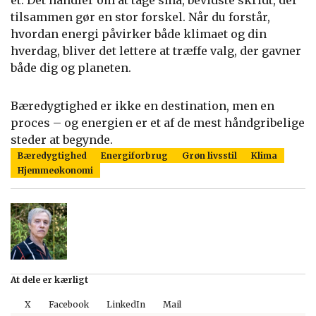
ét. Det handler om at tage små, bevidste skridt, der
tilsammen gør en stor forskel. Når du forstår,
hvordan energi påvirker både klimaet og din
hverdag, bliver det lettere at træffe valg, der gavner
både dig og planeten.
Bæredygtighed er ikke en destination, men en
proces – og energien er et af de mest håndgribelige
steder at begynde.
Bæredygtighed
Energiforbrug
Grøn livsstil
Klima
Hjemmeøkonomi
At dele er kærligt
X
Facebook
LinkedIn
Mail