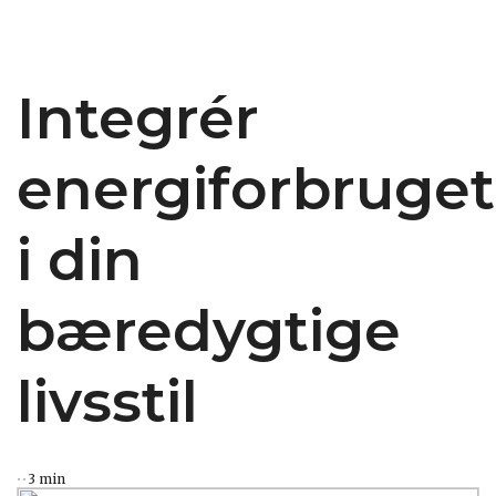
Integrér
energiforbruget
i din
bæredygtige
livsstil
3 min