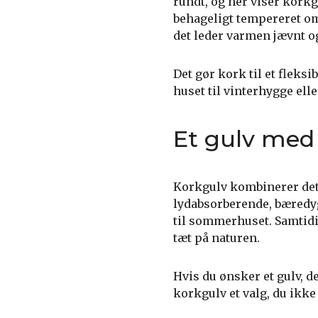
rundt, og her viser kork
behageligt tempereret 
det leder varmen jævnt og
Det gør kork til et fleks
huset til vinterhygge ell
Et gulv med 
Korkgulv kombinerer det 
lydabsorberende, bæredyg
til sommerhuset. Samtidig
tæt på naturen.
Hvis du ønsker et gulv, d
korkgulv et valg, du ikke 