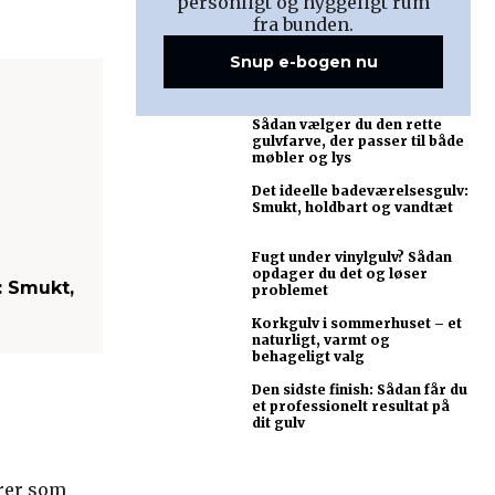
personligt og hyggeligt rum
fra bunden.
Snup e-bogen nu
Sådan vælger du den rette
gulvfarve, der passer til både
møbler og lys
Det ideelle badeværelsesgulv:
Smukt, holdbart og vandtæt
Fugt under vinylgulv? Sådan
opdager du det og løser
: Smukt,
problemet
Korkgulv i sommerhuset – et
naturligt, varmt og
behageligt valg
Den sidste finish: Sådan får du
et professionelt resultat på
dit gulv
erer som