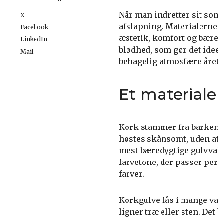
Når man indretter sit so
X
afslapning. Materialerne 
Facebook
æstetik, komfort og bære
LinkedIn
blødhed, som gør det ide
Mail
behagelig atmosfære året
Et material
Kork stammer fra barken
høstes skånsomt, uden at t
mest bæredygtige gulvval
farvetone, der passer per
farver.
Korkgulve fås i mange var
ligner træ eller sten. Det 