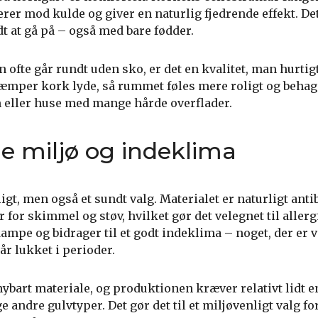
rer mod kulde og giver en naturlig fjedrende effekt. Det
dt at gå på – også med bare fødder.
ofte går rundt uden sko, er det en kvalitet, man hurtigt
dæmper kork lyde, så rummet føles mere roligt og behag
 eller huse med mange hårde overflader.
e miljø og indeklima
gt, men også et sundt valg. Materialet er naturligt anti
for skimmel og støv, hvilket gør det velegnet til allerg
ampe og bidrager til et godt indeklima – noget, der er vi
r lukket i perioder.
ybart materiale, og produktionen kræver relativt lidt e
dre gulvtyper. Det gør det til et miljøvenligt valg for