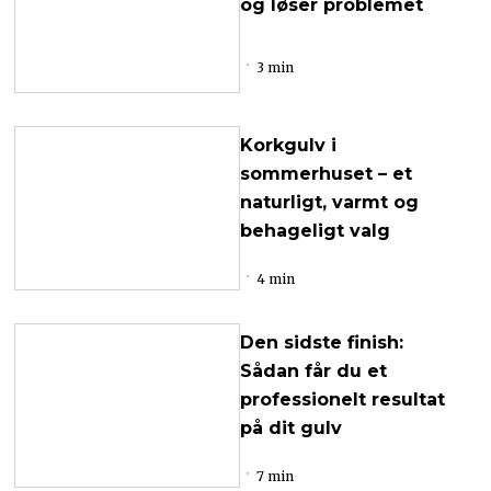
og løser problemet
3 min
Korkgulv i
sommerhuset – et
naturligt, varmt og
behageligt valg
4 min
Den sidste finish:
Sådan får du et
professionelt resultat
på dit gulv
7 min