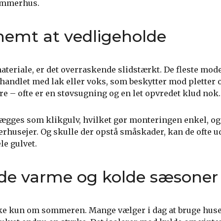
ommerhus.
nemt at vedligeholde
ateriale, er det overraskende slidstærkt. De fleste mod
andlet med lak eller voks, som beskytter mod pletter o
 – ofte er en støvsugning og en let opvredet klud nok.
gges som klikgulv, hvilket gør monteringen enkel, og
rhusejer. Og skulle der opstå småskader, kan de ofte 
le gulvet.
åde varme og kolde sæsoner
e kun om sommeren. Mange vælger i dag at bruge huse