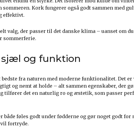
gulvet endnu en styrke. Det isolerer mod kulde om vinte
om sommeren. Kork fungerer også godt sammen med gul
 effektivt.
ibelt valg, der passer til det danske klima – uanset om d
er sommerferie.
sjæl og funktion
bedste fra naturen med moderne funktionalitet. Det er 
tigt og nemt at holde – alt sammen egenskaber, der gør
 tilfører det en naturlig ro og æstetik, som passer perfe
er både føles godt under fødderne og gør noget godt for m
vil fortryde.