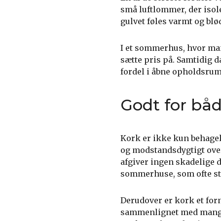
små luftlommer, der isole
gulvet føles varmt og blø
I et sommerhus, hvor man 
sætte pris på. Samtidig 
fordel i åbne opholdsrum
Godt for båd
Kork er ikke kun behageli
og modstandsdygtigt over 
afgiver ingen skadelige d
sommerhuse, som ofte stå
Derudover er kork et forn
sammenlignet med mange an