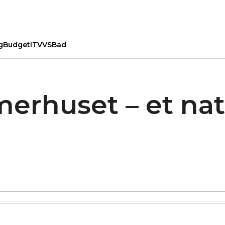
g
Budget
IT
VVS
Bad
erhuset – et nat