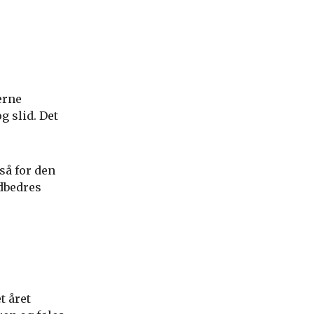
erne
g slid. Det
så for den
udbedres
t året