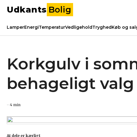
Udkants
Bolig
Lamper
Energi
Temperatur
Vedligehold
Tryghed
Køb og sal
Korkgulv i somm
behageligt valg
4 min
At dele er kærligt