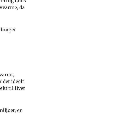
ren og føles
vvarme, da
u bruger
varmt,
 det ideelt
kt til livet
iljøet, er