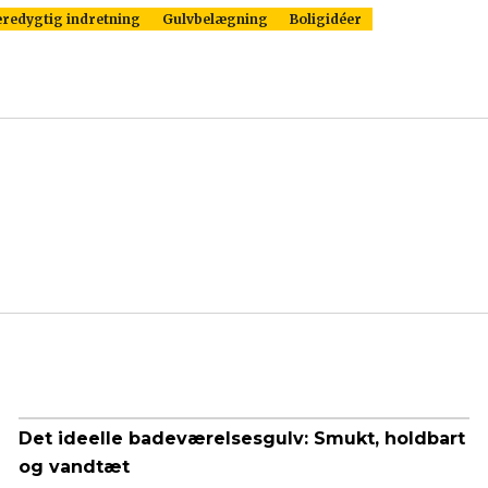
redygtig indretning
Gulvbelægning
Boligidéer
Det ideelle badeværelsesgulv: Smukt, holdbart
og vandtæt