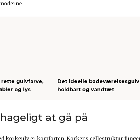
moderne.
rette gulvfarve,
Det ideelle badeværelsesgulv
øbler og lys
holdbart og vandtæt
hageligt at gå på
 ved korkgulv er komforten. Korkens cellestruktur fung