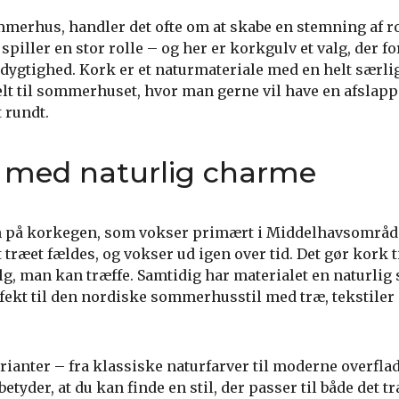
mmerhus, handler det ofte om at skabe en stemning af ro
spiller en stor rolle – og her er korkgulv et valg, der f
dygtighed. Kork er et naturmateriale med en helt særli
elt til sommerhuset, hvor man gerne vil have en afslapp
 rundt.
e med naturlig charme
 på korkegen, som vokser primært i Middelhavsområd
ræet fældes, og vokser ud igen over tid. Det gør kork til
g, man kan træffe. Samtidig har materialet en naturlig 
fekt til den nordiske sommerhusstil med træ, tekstiler 
ianter – fra klassiske naturfarver til moderne overflad
betyder, at du kan finde en stil, der passer til både det t