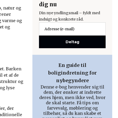
dig nu
, natur og
Din nye yndlingsmail – fyldt med
orener
indsigt og konkrete råd.
g varme og
et og
Deltag
En guide til
et. Barken
boligindretning for
 et af de
nybegyndere
struktur og
Denne e-bog henvender sig til
og lyse
dem, der ønsker at indrette
deres hjem, men ikke ved, hvor
de skal starte. Få tips om
farvevalg, møblering og
er, der
tilbehør, så du kan skabe et
raditionelle