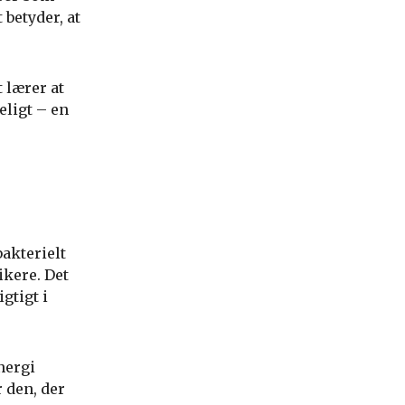
 betyder, at
 lærer at
eligt – en
bakterielt
ikere. Det
gtigt i
nergi
 den, der