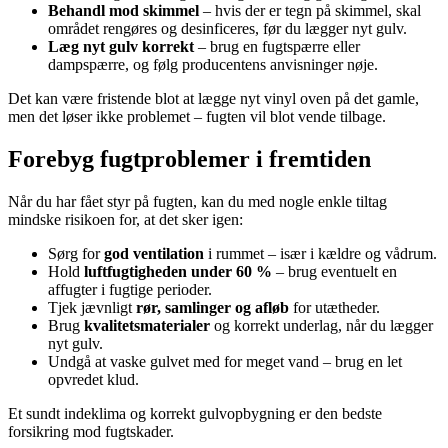
Behandl mod skimmel
– hvis der er tegn på skimmel, skal
området rengøres og desinficeres, før du lægger nyt gulv.
Læg nyt gulv korrekt
– brug en fugtspærre eller
dampspærre, og følg producentens anvisninger nøje.
Det kan være fristende blot at lægge nyt vinyl oven på det gamle,
men det løser ikke problemet – fugten vil blot vende tilbage.
Forebyg fugtproblemer i fremtiden
Når du har fået styr på fugten, kan du med nogle enkle tiltag
mindske risikoen for, at det sker igen:
Sørg for
god ventilation
i rummet – især i kældre og vådrum.
Hold
luftfugtigheden under 60 %
– brug eventuelt en
affugter i fugtige perioder.
Tjek jævnligt
rør, samlinger og afløb
for utætheder.
Brug
kvalitetsmaterialer
og korrekt underlag, når du lægger
nyt gulv.
Undgå at vaske gulvet med for meget vand – brug en let
opvredet klud.
Et sundt indeklima og korrekt gulvopbygning er den bedste
forsikring mod fugtskader.