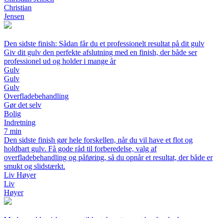
Christian
Jensen
Den sidste finish: Sådan får du et professionelt resultat på dit gulv
Giv dit gulv den perfekte afslutning med en finish, der både ser
professionel ud og holder i mange år
Gulv
Gulv
Gulv
Overfladebehandling
Gør det selv
Bolig
Indretning
7 min
Den sidste finish gør hele forskellen, når du vil have et flot og
holdbart gulv. Få gode råd til forberedelse, valg af
overfladebehandling og påføring, så du opnår et resultat, der både er
smukt og slidstærkt.
Liv Høyer
Liv
Høyer