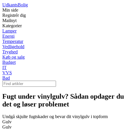
Udkants
Bolig
Min side
Registrér dig
Mailnyt
Kategorier
Lamper
Energi
Temperatur
Vedligehold
Tryghed
Køb og salg
Budget
IT
VVS
Bad
Fugt under vinylgulv? Sådan opdager du
det og løser problemet
Undgå skjulte fugtskader og bevar dit vinylgulv i topform
Gulv
Gulv