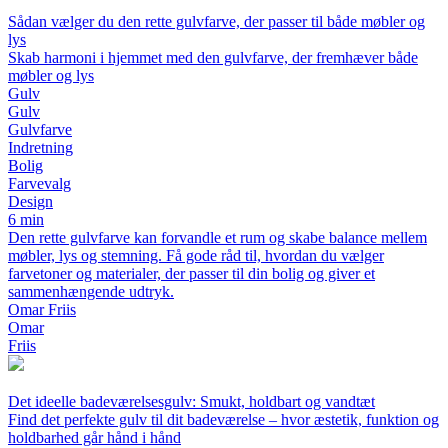
Sådan vælger du den rette gulvfarve, der passer til både møbler og
lys
Skab harmoni i hjemmet med den gulvfarve, der fremhæver både
møbler og lys
Gulv
Gulv
Gulvfarve
Indretning
Bolig
Farvevalg
Design
6 min
Den rette gulvfarve kan forvandle et rum og skabe balance mellem
møbler, lys og stemning. Få gode råd til, hvordan du vælger
farvetoner og materialer, der passer til din bolig og giver et
sammenhængende udtryk.
Omar Friis
Omar
Friis
Det ideelle badeværelsesgulv: Smukt, holdbart og vandtæt
Find det perfekte gulv til dit badeværelse – hvor æstetik, funktion og
holdbarhed går hånd i hånd