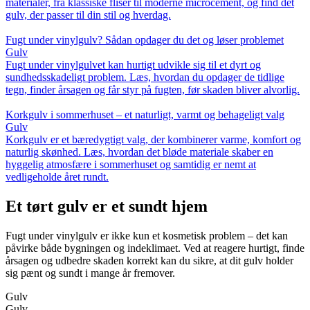
materialer, fra klassiske fliser til moderne microcement, og find det
gulv, der passer til din stil og hverdag.
Fugt under vinylgulv? Sådan opdager du det og løser problemet
Gulv
Fugt under vinylgulvet kan hurtigt udvikle sig til et dyrt og
sundhedsskadeligt problem. Læs, hvordan du opdager de tidlige
tegn, finder årsagen og får styr på fugten, før skaden bliver alvorlig.
Korkgulv i sommerhuset – et naturligt, varmt og behageligt valg
Gulv
Korkgulv er et bæredygtigt valg, der kombinerer varme, komfort og
naturlig skønhed. Læs, hvordan det bløde materiale skaber en
hyggelig atmosfære i sommerhuset og samtidig er nemt at
vedligeholde året rundt.
Et tørt gulv er et sundt hjem
Fugt under vinylgulv er ikke kun et kosmetisk problem – det kan
påvirke både bygningen og indeklimaet. Ved at reagere hurtigt, finde
årsagen og udbedre skaden korrekt kan du sikre, at dit gulv holder
sig pænt og sundt i mange år fremover.
Gulv
Gulv