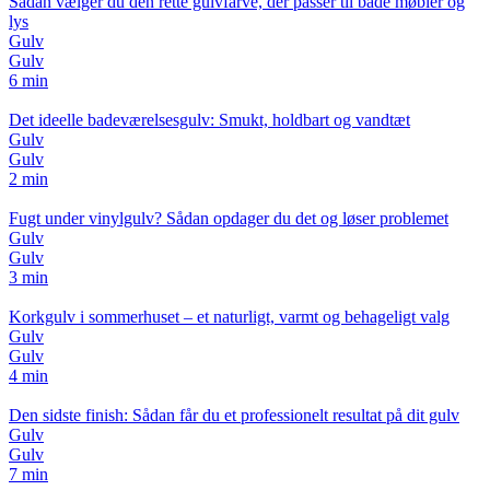
Sådan vælger du den rette gulvfarve, der passer til både møbler og
lys
Gulv
Gulv
6 min
Det ideelle badeværelsesgulv: Smukt, holdbart og vandtæt
Gulv
Gulv
2 min
Fugt under vinylgulv? Sådan opdager du det og løser problemet
Gulv
Gulv
3 min
Korkgulv i sommerhuset – et naturligt, varmt og behageligt valg
Gulv
Gulv
4 min
Den sidste finish: Sådan får du et professionelt resultat på dit gulv
Gulv
Gulv
7 min