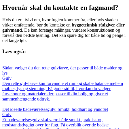
Hvornår skal du kontakte en fagmand?
Hvis du er i tvivl om, hvor fugten kommer fra, eller hvis skaden
virker omfattende, bør du kontakte en
byggeteknisk rådgiver eller
gulvmand
. De kan foretage målinger, vurdere konstruktionen og
foreslå den bedste løsning. Det kan spare dig for både tid og penge i
det lange løb.
Læs også:
Sådan vælger du den rette gulvfarve, der passer til både møbler og
lys
Gulv
Den rette gulvfarve kan forvandle et rum og skabe balance mellem
møbler, lys og stemning. Få gode råd til, hvordan du vælger
farvetoner og materialer, der passer til din bolig og giver et
sammenhængende udtryk.
Det ideelle badeværelsesgulv: Smukt, holdbart og vandtæt
Gulv
Et badeværelsesgulv skal være både smukt, praktisk og
modstandsdygtigt over for fugt. Få overblik over de bedste