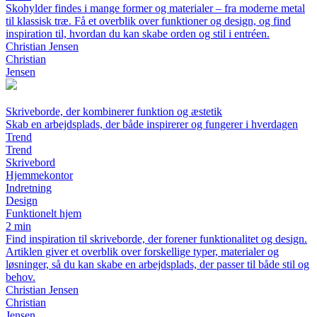
Skohylder findes i mange former og materialer – fra moderne metal
til klassisk træ. Få et overblik over funktioner og design, og find
inspiration til, hvordan du kan skabe orden og stil i entréen.
Christian Jensen
Christian
Jensen
Skriveborde, der kombinerer funktion og æstetik
Skab en arbejdsplads, der både inspirerer og fungerer i hverdagen
Trend
Trend
Skrivebord
Hjemmekontor
Indretning
Design
Funktionelt hjem
2 min
Find inspiration til skriveborde, der forener funktionalitet og design.
Artiklen giver et overblik over forskellige typer, materialer og
løsninger, så du kan skabe en arbejdsplads, der passer til både stil og
behov.
Christian Jensen
Christian
Jensen