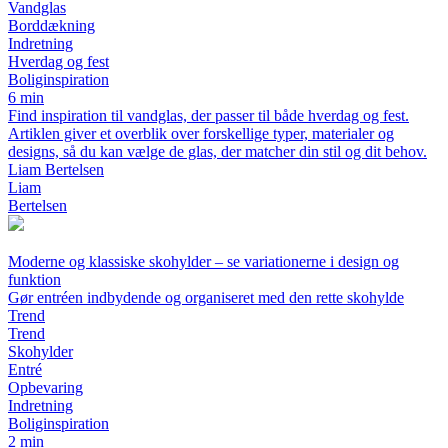
Vandglas
Borddækning
Indretning
Hverdag og fest
Boliginspiration
6 min
Find inspiration til vandglas, der passer til både hverdag og fest.
Artiklen giver et overblik over forskellige typer, materialer og
designs, så du kan vælge de glas, der matcher din stil og dit behov.
Liam Bertelsen
Liam
Bertelsen
Moderne og klassiske skohylder – se variationerne i design og
funktion
Gør entréen indbydende og organiseret med den rette skohylde
Trend
Trend
Skohylder
Entré
Opbevaring
Indretning
Boliginspiration
2 min