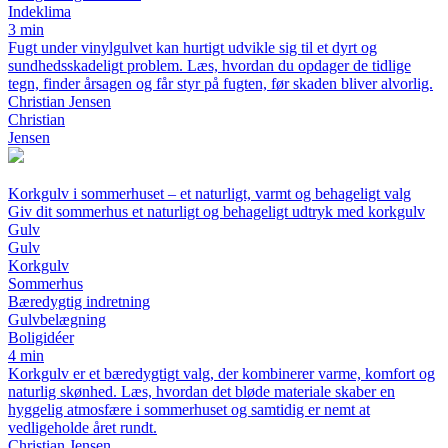
Indeklima
3 min
Fugt under vinylgulvet kan hurtigt udvikle sig til et dyrt og
sundhedsskadeligt problem. Læs, hvordan du opdager de tidlige
tegn, finder årsagen og får styr på fugten, før skaden bliver alvorlig.
Christian Jensen
Christian
Jensen
Korkgulv i sommerhuset – et naturligt, varmt og behageligt valg
Giv dit sommerhus et naturligt og behageligt udtryk med korkgulv
Gulv
Gulv
Korkgulv
Sommerhus
Bæredygtig indretning
Gulvbelægning
Boligidéer
4 min
Korkgulv er et bæredygtigt valg, der kombinerer varme, komfort og
naturlig skønhed. Læs, hvordan det bløde materiale skaber en
hyggelig atmosfære i sommerhuset og samtidig er nemt at
vedligeholde året rundt.
Christian Jensen