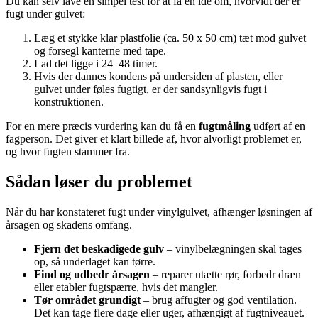
Du kan selv lave en simpel test for at få en idé om, hvorvidt der er
fugt under gulvet:
Læg et stykke klar plastfolie (ca. 50 x 50 cm) tæt mod gulvet
og forsegl kanterne med tape.
Lad det ligge i 24–48 timer.
Hvis der dannes kondens på undersiden af plasten, eller
gulvet under føles fugtigt, er der sandsynligvis fugt i
konstruktionen.
For en mere præcis vurdering kan du få en
fugtmåling
udført af en
fagperson. Det giver et klart billede af, hvor alvorligt problemet er,
og hvor fugten stammer fra.
Sådan løser du problemet
Når du har konstateret fugt under vinylgulvet, afhænger løsningen af
årsagen og skadens omfang.
Fjern det beskadigede gulv
– vinylbelægningen skal tages
op, så underlaget kan tørre.
Find og udbedr årsagen
– reparer utætte rør, forbedr dræn
eller etabler fugtspærre, hvis det mangler.
Tør området grundigt
– brug affugter og god ventilation.
Det kan tage flere dage eller uger, afhængigt af fugtniveauet.