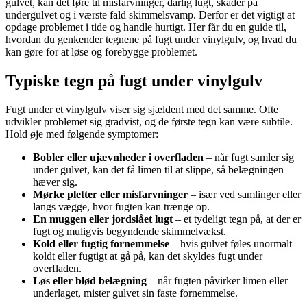
gulvet, kan det føre til misfarvninger, dårlig lugt, skader på
undergulvet og i værste fald skimmelsvamp. Derfor er det vigtigt at
opdage problemet i tide og handle hurtigt. Her får du en guide til,
hvordan du genkender tegnene på fugt under vinylgulv, og hvad du
kan gøre for at løse og forebygge problemet.
Typiske tegn på fugt under vinylgulv
Fugt under et vinylgulv viser sig sjældent med det samme. Ofte
udvikler problemet sig gradvist, og de første tegn kan være subtile.
Hold øje med følgende symptomer:
Bobler eller ujævnheder i overfladen
– når fugt samler sig
under gulvet, kan det få limen til at slippe, så belægningen
hæver sig.
Mørke pletter eller misfarvninger
– især ved samlinger eller
langs vægge, hvor fugten kan trænge op.
En muggen eller jordslået lugt
– et tydeligt tegn på, at der er
fugt og muligvis begyndende skimmelvækst.
Kold eller fugtig fornemmelse
– hvis gulvet føles unormalt
koldt eller fugtigt at gå på, kan det skyldes fugt under
overfladen.
Løs eller blød belægning
– når fugten påvirker limen eller
underlaget, mister gulvet sin faste fornemmelse.