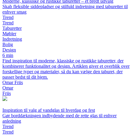
Moderne, klassiske og rustikke taburetter – et bredt udvalg
Skab fleksible siddepladser og stilfuld indretning med taburetter til
enhver smag
Trend
Trend
Taburetter
Møbler
Indretning
Bolig
Design
6 min
Find inspiration til moderne, klassiske og rustikke taburetter, der
kombinerer funktionalitet og design. Artiklen giver et overblik over
forskellige typer og materialer, så du kan vælge den taburet, der
passer bedst til dit hjem.
Omar Friis
Omar
Friis
Inspiration til valg af vandglas til hverdag og fest
Gør borddækningen indbydende med de rette glas til enhver
anledning
Trend
Trend