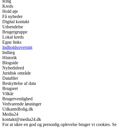
Ring
Kreds
Hold øje
Få nyheder
Digital kontakt
Udsendelse
Brugergruppe
Lokal kreds
Egne links
Indholdsoversigt
Indlæg
Historik
Blogside
Nyhedsfeed
Juridisk område
Datafiler
Beskyttelse af data
Brugsret
Vilkår
Brugervenlighed
Vedvarende løsninger
UdkantsBolig.dk
Media24
kontakt@media24.dk
For at sikre en god og personlig oplevelse bruger vi cookies. Se