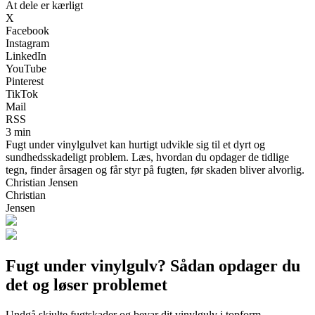
At dele er kærligt
X
Facebook
Instagram
LinkedIn
YouTube
Pinterest
TikTok
Mail
RSS
3 min
Fugt under vinylgulvet kan hurtigt udvikle sig til et dyrt og
sundhedsskadeligt problem. Læs, hvordan du opdager de tidlige
tegn, finder årsagen og får styr på fugten, før skaden bliver alvorlig.
Christian Jensen
Christian
Jensen
Fugt under vinylgulv? Sådan opdager du
det og løser problemet
Undgå skjulte fugtskader og bevar dit vinylgulv i topform