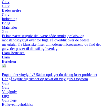
Gulv
Gulv
Badeværelse
Gulv
Indretning
Bolig
Materialer
2 min
Et badeværelsesgulv skal være både smukt, praktisk og
modstandsdygtigt over for fugt. Få overblik over de bedste
materialer, fra klassiske fliser til moderne microcement, og find det
gulv, der passer til din stil og hverdag.
Liam Bertelsen
Liam
Bertelsen
Fugt under vinylgulv? Sådan opdager du det og løser problemet
Undgå skjulte fugtskader og bevar dit vinylgulv i topform
Gulv
Gulv
Vinylgulv
Fugt
Gulvpleje
Boligvedligeholdelse