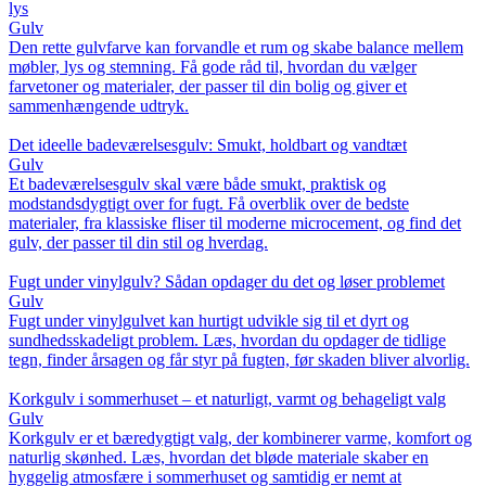
lys
Gulv
Den rette gulvfarve kan forvandle et rum og skabe balance mellem
møbler, lys og stemning. Få gode råd til, hvordan du vælger
farvetoner og materialer, der passer til din bolig og giver et
sammenhængende udtryk.
Det ideelle badeværelsesgulv: Smukt, holdbart og vandtæt
Gulv
Et badeværelsesgulv skal være både smukt, praktisk og
modstandsdygtigt over for fugt. Få overblik over de bedste
materialer, fra klassiske fliser til moderne microcement, og find det
gulv, der passer til din stil og hverdag.
Fugt under vinylgulv? Sådan opdager du det og løser problemet
Gulv
Fugt under vinylgulvet kan hurtigt udvikle sig til et dyrt og
sundhedsskadeligt problem. Læs, hvordan du opdager de tidlige
tegn, finder årsagen og får styr på fugten, før skaden bliver alvorlig.
Korkgulv i sommerhuset – et naturligt, varmt og behageligt valg
Gulv
Korkgulv er et bæredygtigt valg, der kombinerer varme, komfort og
naturlig skønhed. Læs, hvordan det bløde materiale skaber en
hyggelig atmosfære i sommerhuset og samtidig er nemt at