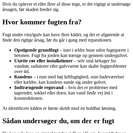
Hvis du oplever et eller flere af disse tegn, er det vigtigt at undersøge
årsagen, før skaden breder sig.
Hvor kommer fugten fra?
Fugt under vinylgulv kan have flere kilder, og det er afgørende at
finde den rigtige årsag, før du går i gang med reparationen.
Opstigende grundfugt
– især i ældre huse uden fugtspærre i
betonen. Fugt fra jorden kan trænge op gennem undergulvet.
Utætte rør eller installationer
– selv små lækager fra
vandrør, radiatorer eller gulvvarme kan skabe fugtproblemer
over tid.
Kondens
– i rum med høj luftfugtighed, som badeværelser
eller kældre, kan kondens samle sig under gulvet.
Indtrængende regnvand
– hvis der er problemer med
tagrender, sokkel eller dræn, kan vand finde vej ind i
konstruktionen.
At identificere kilden er første skridt mod en holdbar løsning.
Sådan undersøger du, om der er fugt