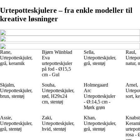
Urtepotteskjulere – fra enkle modeller til
kreative løsninger
Rane,
Bjørn Wiinblad
Sella,
Raul,
Urtepotteskjuler,
Eva
Urtepotteskjuler,
Urtepot
grå, keramik
urtepotteskjuler
grå, stentøj
natur, 
på fod - Ø15,5
cm - Gul
Skjalm,
Souha,
Holmegaard
Arnel,
Urtepotteskjuler,
Urtepotteskjuler,
Arc
Urtepot
brun, stentøj
rød, H29x24
Urtepotteskjuler
sort, k
cm, stentøj
- Ø:14,5 cm -
Mørk grøn
Assie,
Zaki,
Khan,
Knabst
Urtepotteskjuler,
Urtepotteskjuler,
Urtepotteskjuler,
Keram
grå, stentøj
hvid, stentøj
grå, stentøj
urtepot
rosa - 