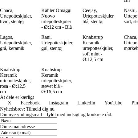
cm
Chaca,
Kähler Omaggi
Ceejay,
Nasru,
Urtepotteskjuler,
Nuovo
Urtepotteskjuler,
Urtepot
hvid, stentøj
urtepotteskjuler
blå, stentøj
sort, st
- Ø:12 cm - Blå
Lagos,
Rani,
Knabstrup
Chaca,
Urtepotteskjuler,
Urtepotteskjuler,
Keramik
Urtepot
grå, keramik
gul, stentøj
urtepotteskjuler,
mørkeb
soft mint -
Ø:12,5 cm
Knabstrup
Knabstrup
Keramik
Keramik
urtepotteskjuler,
urtepotteskjuler,
rosa - Ø:12,5
støvet blå -
cm
Ø:16,5 cm
At dele er kærligt
X
Facebook
Instagram
LinkedIn
YouTube
Pin
Nyhedsbrev: Tilmeld dig nu
Din nye yndlingsmail – fyldt med indsigt og konkrete råd.
Din e-mailadresse