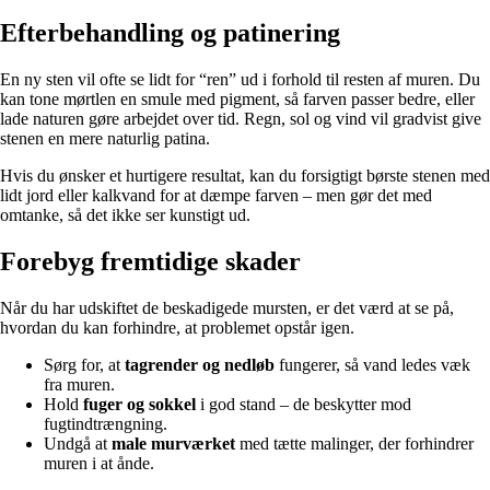
Efterbehandling og patinering
En ny sten vil ofte se lidt for “ren” ud i forhold til resten af muren. Du
kan tone mørtlen en smule med pigment, så farven passer bedre, eller
lade naturen gøre arbejdet over tid. Regn, sol og vind vil gradvist give
stenen en mere naturlig patina.
Hvis du ønsker et hurtigere resultat, kan du forsigtigt børste stenen med
lidt jord eller kalkvand for at dæmpe farven – men gør det med
omtanke, så det ikke ser kunstigt ud.
Forebyg fremtidige skader
Når du har udskiftet de beskadigede mursten, er det værd at se på,
hvordan du kan forhindre, at problemet opstår igen.
Sørg for, at
tagrender og nedløb
fungerer, så vand ledes væk
fra muren.
Hold
fuger og sokkel
i god stand – de beskytter mod
fugtindtrængning.
Undgå at
male murværket
med tætte malinger, der forhindrer
muren i at ånde.