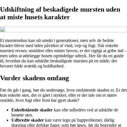
Udskiftning af beskadigede mursten uden
at miste husets karakter
Et murstenshus kan stå smukt i generationer, men selv de bedste
facader bliver med tiden påvirket af vind, vejr og fugt. Når enkelte
mursten revner, smuldrer eller mister farven, er det vigtigt at gribe ind –
men uden at ødelægge husets oprindelige udtryk. Her får du en guide
til, hvordan du kan udskifte beskadigede mursten på en måde, der
bevarer både æstetik og holdbarhed.
Vurder skadens omfang
Før du går i gang, bør du undersøge, hvor omfattende skaden er. Er det
kun enkelte sten, der er gået i stykker, eller er der tale om et større
område, hvor fugt eller frost har gjort skade?
Enkeltstående skader
kan ofte udbedres ved at udskifte de
berørte sten.
Udbredte skader
kan være tegn på fugtproblemer, dårlig
dræning eller defekte fuger, som bør løses, før du begynder at