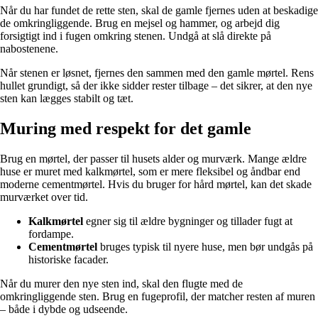
Når du har fundet de rette sten, skal de gamle fjernes uden at beskadige
de omkringliggende. Brug en mejsel og hammer, og arbejd dig
forsigtigt ind i fugen omkring stenen. Undgå at slå direkte på
nabostenene.
Når stenen er løsnet, fjernes den sammen med den gamle mørtel. Rens
hullet grundigt, så der ikke sidder rester tilbage – det sikrer, at den nye
sten kan lægges stabilt og tæt.
Muring med respekt for det gamle
Brug en mørtel, der passer til husets alder og murværk. Mange ældre
huse er muret med kalkmørtel, som er mere fleksibel og åndbar end
moderne cementmørtel. Hvis du bruger for hård mørtel, kan det skade
murværket over tid.
Kalkmørtel
egner sig til ældre bygninger og tillader fugt at
fordampe.
Cementmørtel
bruges typisk til nyere huse, men bør undgås på
historiske facader.
Når du murer den nye sten ind, skal den flugte med de
omkringliggende sten. Brug en fugeprofil, der matcher resten af muren
– både i dybde og udseende.