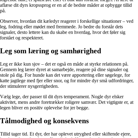
aflæse dit dyrs kropssprog er en af de bedste måder at opbygge tillid
på.
Observer, hvordan dit kæledyr reagerer i forskellige situationer – ved
leg, fodring eller mødet med fremmede. Jo bedre du forstår dets
signaler, desto lettere kan du skabe en hverdag, hvor det føler sig
forstået og respekteret.
Leg som læring og samhørighed
Leg er ikke kun sjov – det er også en måde at styrke relationen på.
Gennem leg lærer dyret at samarbejde, reagere på dine signaler og
stole på dig. For hunde kan det være apportering eller søgelege, for
katte jagtlege med fjer eller snor, og for mindre dyr små udfordringer,
der stimulerer nysgerrigheden.
Vælg lege, der passer til dit dyrs temperament. Nogle dyr elsker
aktivitet, mens andre foretrækker roligere samvær. Det vigtigste er, at
legen bliver en positiv oplevelse for jer begge.
Tålmodighed og konsekvens
Tillid tager tid. Et dyr, der har oplevet utryghed eller skiftende ejere,