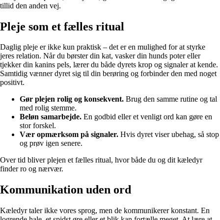
tillid den anden vej.
Pleje som et fælles ritual
Daglig pleje er ikke kun praktisk – det er en mulighed for at styrke
jeres relation. Når du børster din kat, vasker din hunds poter eller
tjekker din kanins pels, lærer du både dyrets krop og signaler at kende.
Samtidig vænner dyret sig til din berøring og forbinder den med noget
positivt.
Gør plejen rolig og konsekvent.
Brug den samme rutine og tal
med rolig stemme.
Beløn samarbejde.
En godbid eller et venligt ord kan gøre en
stor forskel.
Vær opmærksom på signaler.
Hvis dyret viser ubehag, så stop
og prøv igen senere.
Over tid bliver plejen et fælles ritual, hvor både du og dit kæledyr
finder ro og nærvær.
Kommunikation uden ord
Kæledyr taler ikke vores sprog, men de kommunikerer konstant. En
logrende hale, et spidst øre eller et blik kan fortælle meget. At lære at