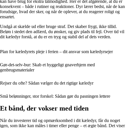
kan have brug for ekstra tålmodighed. Her er det afgørende, at du er
konsekvent – både i rutiner og reaktioner. Dyr lærer bedst, når de kan
forudsige, hvad der sker, og når de oplever, at du reagerer roligt og
ensartet.
Undgå at skælde ud eller bruge straf. Det skaber frygt, ikke tillid.
Beløn i stedet den adfærd, du ønsker, og giv plads til fejl. Over tid vil
dit kæledyr forstå, at du er en tryg og stabil del af dets verden.
Plan for kæledyrets pleje i ferien – dit ansvar som kæledyrsejer
Gør-det-selv-bur: Skab et hyggeligt gnaverhjem med
genbrugsmaterialer
Rejser du ofte? Sådan vælger du det rigtige kæledyr
Små belønninger, stor forskel: Sådan gør du pasningen lettere
Et bånd, der vokser med tiden
Når du investerer tid og opmærksomhed i dit kæledyr, får du noget
igen, som ikke kan måles i timer eller penge – et ægte bånd. Det viser