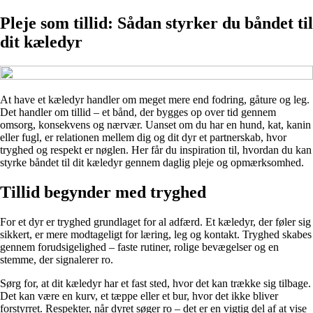
Pleje som tillid: Sådan styrker du båndet til
dit kæledyr
At have et kæledyr handler om meget mere end fodring, gåture og leg.
Det handler om tillid – et bånd, der bygges op over tid gennem
omsorg, konsekvens og nærvær. Uanset om du har en hund, kat, kanin
eller fugl, er relationen mellem dig og dit dyr et partnerskab, hvor
tryghed og respekt er nøglen. Her får du inspiration til, hvordan du kan
styrke båndet til dit kæledyr gennem daglig pleje og opmærksomhed.
Tillid begynder med tryghed
For et dyr er tryghed grundlaget for al adfærd. Et kæledyr, der føler sig
sikkert, er mere modtageligt for læring, leg og kontakt. Tryghed skabes
gennem forudsigelighed – faste rutiner, rolige bevægelser og en
stemme, der signalerer ro.
Sørg for, at dit kæledyr har et fast sted, hvor det kan trække sig tilbage.
Det kan være en kurv, et tæppe eller et bur, hvor det ikke bliver
forstyrret. Respekter, når dyret søger ro – det er en vigtig del af at vise