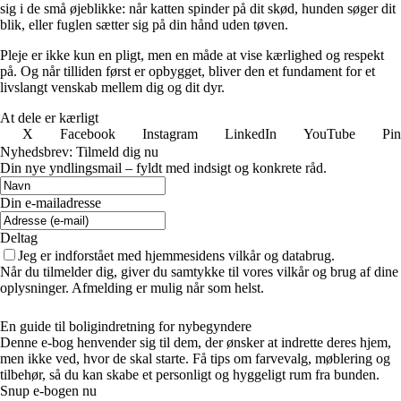
sig i de små øjeblikke: når katten spinder på dit skød, hunden søger dit
blik, eller fuglen sætter sig på din hånd uden tøven.
Pleje er ikke kun en pligt, men en måde at vise kærlighed og respekt
på. Og når tilliden først er opbygget, bliver den et fundament for et
livslangt venskab mellem dig og dit dyr.
At dele er kærligt
X
Facebook
Instagram
LinkedIn
YouTube
Pin
Nyhedsbrev: Tilmeld dig nu
Din nye yndlingsmail – fyldt med indsigt og konkrete råd.
Din e-mailadresse
Deltag
Jeg er indforstået med hjemmesidens vilkår og databrug.
Når du tilmelder dig, giver du samtykke til vores vilkår og brug af dine
oplysninger. Afmelding er mulig når som helst.
En guide til boligindretning for nybegyndere
Denne e-bog henvender sig til dem, der ønsker at indrette deres hjem,
men ikke ved, hvor de skal starte. Få tips om farvevalg, møblering og
tilbehør, så du kan skabe et personligt og hyggeligt rum fra bunden.
Snup e-bogen nu