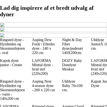
Lad dig inspirere af et bredt udvalg af
dyner
Ringsted dyne -
Auping Dew
Night & Day
Ulddyne
Hyrdinden og
Forår / Efterårs
Fiber
JuniorÂ 1
Skorstensfejeren
dyne - 240 x
dyne/pudesæt
cm.
- sval
220 cm
140X200cm.
Kapok dyne
LAFORMA
DOZY Baby
LAFOR
junior - Cream
Mistral dyne -
Dundyne
Mistral dy
hvid stof
Moskus
hvid stof
(220x200)
(240x220)
Ringsted dyne -
Auping Nest
Ulddyne
Kapok Jun
Hyrdinden og
4-season dyne
Baby 70x100
Dyne
Skorstensfejeren
- 260 x 220 cm
cm.
- varm -
140x200 cm
LAFORMA
Ringsted dyne
Auping Cloud
Ringsted 