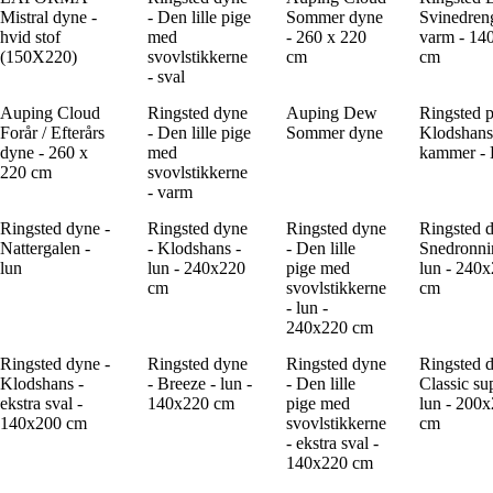
Mistral dyne -
- Den lille pige
Sommer dyne
Svinedren
hvid stof
med
- 260 x 220
varm - 14
(150X220)
svovlstikkerne
cm
cm
- sval
Auping Cloud
Ringsted dyne
Auping Dew
Ringsted p
Forår / Efterårs
- Den lille pige
Sommer dyne
Klodshans
dyne - 260 x
med
kammer - 
220 cm
svovlstikkerne
- varm
Ringsted dyne -
Ringsted dyne
Ringsted dyne
Ringsted d
Nattergalen -
- Klodshans -
- Den lille
Snedronni
lun
lun - 240x220
pige med
lun - 240
cm
svovlstikkerne
cm
- lun -
240x220 cm
Ringsted dyne -
Ringsted dyne
Ringsted dyne
Ringsted d
Klodshans -
- Breeze - lun -
- Den lille
Classic su
ekstra sval -
140x220 cm
pige med
lun - 200
140x200 cm
svovlstikkerne
cm
- ekstra sval -
140x220 cm