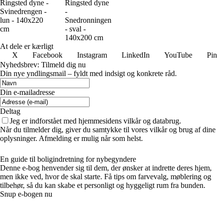
Ringsted dyne -
Ringsted dyne
Svinedrengen -
-
lun - 140x220
Snedronningen
cm
- sval -
140x200 cm
At dele er kærligt
X
Facebook
Instagram
LinkedIn
YouTube
Pin
Nyhedsbrev: Tilmeld dig nu
Din nye yndlingsmail – fyldt med indsigt og konkrete råd.
Din e-mailadresse
Deltag
Jeg er indforstået med hjemmesidens vilkår og databrug.
Når du tilmelder dig, giver du samtykke til vores vilkår og brug af dine
oplysninger. Afmelding er mulig når som helst.
En guide til boligindretning for nybegyndere
Denne e-bog henvender sig til dem, der ønsker at indrette deres hjem,
men ikke ved, hvor de skal starte. Få tips om farvevalg, møblering og
tilbehør, så du kan skabe et personligt og hyggeligt rum fra bunden.
Snup e-bogen nu