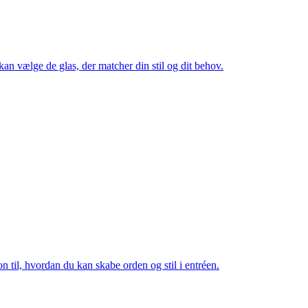
 kan vælge de glas, der matcher din stil og dit behov.
n til, hvordan du kan skabe orden og stil i entréen.