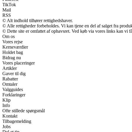
TikTok
Mail
RSS
© Alt indhold tilhører rettighedshaver.
© Alle rettigheder forbeholdes. Vi kan tjene en del af salget fra produ
© Dette site er omfattet af ophavsret. Ved køb via vores links kan vi
Om os
Vores rejse
Kerneværdier
Holdet bag
Bidrag nu
Vores placeringer
Artikler
Gaver til dig
Rabatter
Omtaler
Valgguides
Forklaringer
Klip
Info
Ofte stillede spørgsmål
Kontakt
Tilbagemelding
Jobs
Del et tip