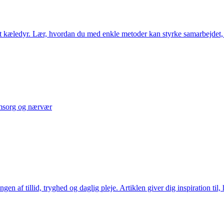
dit kæledyr. Lær, hvordan du med enkle metoder kan styrke samarbejdet,
 omsorg og nærvær
gen af tillid, tryghed og daglig pleje. Artiklen giver dig inspiration ti