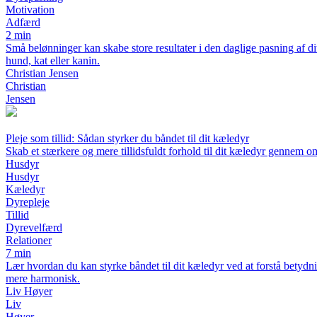
Motivation
Adfærd
2 min
Små belønninger kan skabe store resultater i den daglige pasning af 
hund, kat eller kanin.
Christian Jensen
Christian
Jensen
Pleje som tillid: Sådan styrker du båndet til dit kæledyr
Skab et stærkere og mere tillidsfuldt forhold til dit kæledyr gennem
Husdyr
Husdyr
Kæledyr
Dyrepleje
Tillid
Dyrevelfærd
Relationer
7 min
Lær hvordan du kan styrke båndet til dit kæledyr ved at forstå betydnin
mere harmonisk.
Liv Høyer
Liv
Høyer