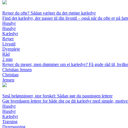
Rejser du ofte? Sådan vælger du det rigtige kæledyr
Find det kæledyr, der passer til din livsstil – også når du ofte er på far
Husdyr
Husdyr
Kæledyr
Rejser
Livsstil
Dyrepleje
Råd
2 min
Rejser du meget, men drømmer om et kæledyr? Få gode råd til, hvilke d
Christian Jensen
Christian
Jensen
Små belønninger, stor forskel: Sådan gør du pasningen lettere
Gør hverdagen lettere for både dig og dit kæledyr med simple, motiv
Husdyr
Husdyr
Kæledyr
Træning
Dyrepasning