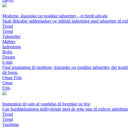
Moderne, klassiske og rustikke taburetter – et bredt udvalg
Skab fleksible siddepladser og stilfuld indretning med taburetter til e
Trend
Trend
Taburetter
Møbler
Indretning
Bolig
Design
6 min
Find inspiration til moderne, klassiske og rustikke taburetter, der komb
dit hjem.
Omar Friis
Omar
Friis
Inspiration til valg af vandglas til hverdag og fest
Gør borddækningen indbydende med de rette glas til enhver anlednin
Trend
Trend
Vandglas