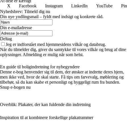
At dele er kærligt
X
Facebook
Instagram
LinkedIn
YouTube
Pin
Nyhedsbrev: Tilmeld dig nu
Din nye yndlingsmail – fyldt med indsigt og konkrete råd.
Din e-mailadresse
Deltag
Jeg er indforstået med hjemmesidens vilkår og databrug.
Når du tilmelder dig, giver du samtykke til vores vilkår og brug af dine
oplysninger. Afmelding er mulig når som helst.
En guide til boligindretning for nybegyndere
Denne e-bog henvender sig til dem, der ønsker at indrette deres hjem,
men ikke ved, hvor de skal starte. Få tips om farvevalg, møblering og
tilbehør, så du kan skabe et personligt og hyggeligt rum fra bunden.
Snup e-bogen nu
Overblik: Plakater, der kan fuldende din indretning
Inspiration til at kombinere forskellige plakatrammer