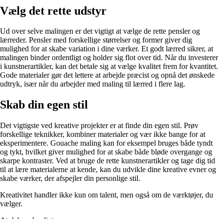
Vælg det rette udstyr
Ud over selve malingen er det vigtigt at vælge de rette pensler og
lærreder. Pensler med forskellige størrelser og former giver dig
mulighed for at skabe variation i dine værker. Et godt lærred sikrer, at
malingen binder ordentligt og holder sig flot over tid. Når du investerer
i kunstnerartikler, kan det betale sig at vælge kvalitet frem for kvantitet.
Gode materialer gør det lettere at arbejde præcist og opnå det ønskede
udtryk, især når du arbejder med maling til lærred i flere lag.
Skab din egen stil
Det vigtigste ved kreative projekter er at finde din egen stil. Prøv
forskellige teknikker, kombiner materialer og vær ikke bange for at
eksperimentere. Gouache maling kan for eksempel bruges både tyndt
og tykt, hvilket giver mulighed for at skabe både bløde overgange og
skarpe kontraster. Ved at bruge de rette kunstnerartikler og tage dig tid
til at lære materialerne at kende, kan du udvikle dine kreative evner og
skabe værker, der afspejler din personlige stil.
Kreativitet handler ikke kun om talent, men også om de værktøjer, du
vælger.