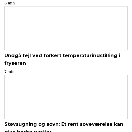
6 min
Undgå fejl ved forkert temperaturindstilling i
fryseren
7 min
Støvsugning og søvn: Et rent soveværelse kan
give bedre nætter