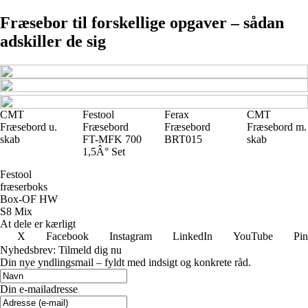
Fræsebor til forskellige opgaver – sådan
adskiller de sig
CMT
Festool
Ferax
CMT
Fræsebord u.
Fræsebord
Fræsebord
Fræsebord m.
skab
FT-MFK 700
BRT015
skab
1,5Â° Set
Festool
fræserboks
Box-OF HW
S8 Mix
At dele er kærligt
X
Facebook
Instagram
LinkedIn
YouTube
Pin
Nyhedsbrev: Tilmeld dig nu
Din nye yndlingsmail – fyldt med indsigt og konkrete råd.
Din e-mailadresse