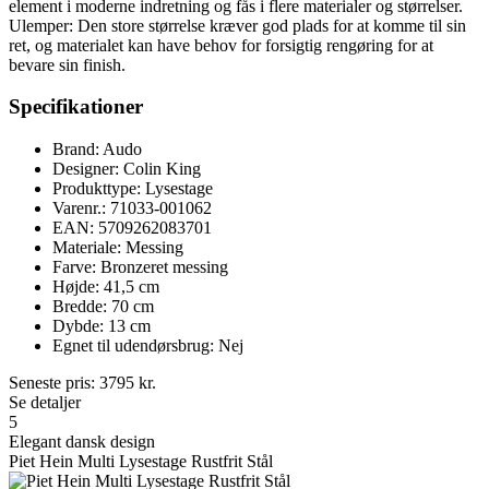
element i moderne indretning og fås i flere materialer og størrelser.
Ulemper: Den store størrelse kræver god plads for at komme til sin
ret, og materialet kan have behov for forsigtig rengøring for at
bevare sin finish.
Specifikationer
Brand: Audo
Designer: Colin King
Produkttype: Lysestage
Varenr.: 71033-001062
EAN: 5709262083701
Materiale: Messing
Farve: Bronzeret messing
Højde: 41,5 cm
Bredde: 70 cm
Dybde: 13 cm
Egnet til udendørsbrug: Nej
Seneste pris:
3795
kr.
Se detaljer
5
Elegant dansk design
Piet Hein Multi Lysestage Rustfrit Stål