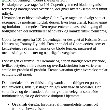
En skulpturel lysestage fra 101 Copenhagen med bløde, organiske
former og håndglaceret overflade, der giver hvert eksemplar et unikt
udtryk.
Hvorfor den er blevet udvalgt: Cobra Lysestagen er udvalgt som et
eksempel på moderne nordisk design, hvor kunstnerisk formgivning
og funktionalitet mødes. Den repræsenterer en æstetisk tilgang til
boligtilbehør, der kombinerer håndværk og karakteristisk formsprog.
Cobra Lysestagen fra 101 Copenhagen er designet af Kristian Sofus
Hansen og Tommy Hyldahl. Den er en del af Cobra-serien, som er
kendetegnet ved sine organiske og bløde former, inspireret af
menneskelige silhuetter og naturlige bevægelser.
Lysestagen er fremstillet i keramik og har en håndglaceret yderside,
hvilket betyder, at farvetoner og overfladestruktur kan variere en
smule fra produkt til produkt. Denne variation giver hvert eksemplar
et individuelt præg.
Da materialet ikke er fuldstændig vandtæt, medfølger en pose, som
kan anvendes, hvis lysestagen bruges som vase til blomster. Den
sorte farve og de afrundede former gør den velegnet som både
funktionelt objekt og dekorativ skulptur i hjemmet.
Organisk design:
Inspireret af menneskelige former og
naturlige bevægelser.