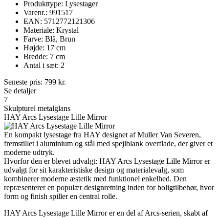
Produkttype: Lysestager
Varenr.: 991517
EAN: 5712772121306
Materiale: Krystal
Farve: Blå, Brun
Højde: 17 cm
Bredde: 7 cm
Antal i sæt: 2
Seneste pris:
799
kr.
Se detaljer
7
Skulpturel metalglans
HAY Arcs Lysestage Lille Mirror
En kompakt lysestage fra HAY designet af Muller Van Severen,
fremstillet i aluminium og stål med spejlblank overflade, der giver et
moderne udtryk.
Hvorfor den er blevet udvalgt: HAY Arcs Lysestage Lille Mirror er
udvalgt for sit karakteristiske design og materialevalg, som
kombinerer moderne æstetik med funktionel enkelhed. Den
repræsenterer en populær designretning inden for boligtilbehør, hvor
form og finish spiller en central rolle.
HAY Arcs Lysestage Lille Mirror er en del af Arcs-serien, skabt af