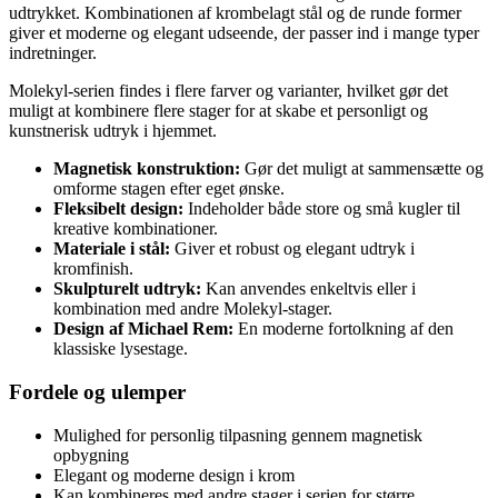
udtrykket. Kombinationen af krombelagt stål og de runde former
giver et moderne og elegant udseende, der passer ind i mange typer
indretninger.
Molekyl-serien findes i flere farver og varianter, hvilket gør det
muligt at kombinere flere stager for at skabe et personligt og
kunstnerisk udtryk i hjemmet.
Magnetisk konstruktion:
Gør det muligt at sammensætte og
omforme stagen efter eget ønske.
Fleksibelt design:
Indeholder både store og små kugler til
kreative kombinationer.
Materiale i stål:
Giver et robust og elegant udtryk i
kromfinish.
Skulpturelt udtryk:
Kan anvendes enkeltvis eller i
kombination med andre Molekyl-stager.
Design af Michael Rem:
En moderne fortolkning af den
klassiske lysestage.
Fordele og ulemper
Mulighed for personlig tilpasning gennem magnetisk
opbygning
Elegant og moderne design i krom
Kan kombineres med andre stager i serien for større