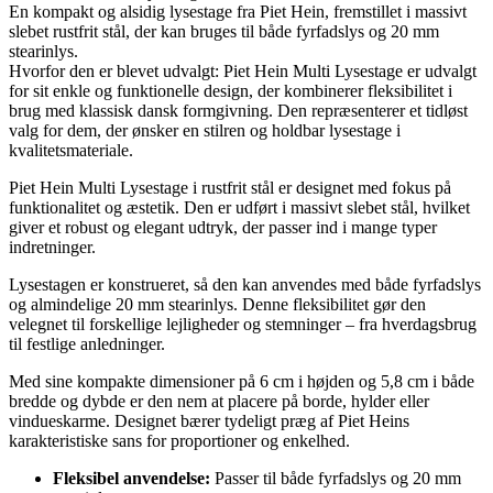
En kompakt og alsidig lysestage fra Piet Hein, fremstillet i massivt
slebet rustfrit stål, der kan bruges til både fyrfadslys og 20 mm
stearinlys.
Hvorfor den er blevet udvalgt: Piet Hein Multi Lysestage er udvalgt
for sit enkle og funktionelle design, der kombinerer fleksibilitet i
brug med klassisk dansk formgivning. Den repræsenterer et tidløst
valg for dem, der ønsker en stilren og holdbar lysestage i
kvalitetsmateriale.
Piet Hein Multi Lysestage i rustfrit stål er designet med fokus på
funktionalitet og æstetik. Den er udført i massivt slebet stål, hvilket
giver et robust og elegant udtryk, der passer ind i mange typer
indretninger.
Lysestagen er konstrueret, så den kan anvendes med både fyrfadslys
og almindelige 20 mm stearinlys. Denne fleksibilitet gør den
velegnet til forskellige lejligheder og stemninger – fra hverdagsbrug
til festlige anledninger.
Med sine kompakte dimensioner på 6 cm i højden og 5,8 cm i både
bredde og dybde er den nem at placere på borde, hylder eller
vindueskarme. Designet bærer tydeligt præg af Piet Heins
karakteristiske sans for proportioner og enkelhed.
Fleksibel anvendelse:
Passer til både fyrfadslys og 20 mm