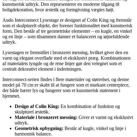
kunstnerisk udtryk. Den repræsenterer en moderne tilgang til
boligdekoration, hvor æstetik og formgivning vægtes højt.
Audo Interconnect Lysestage er designet af Colin King og fremstår
som et skulpturelt objekt, der forener funktionalitet med kunstnerisk
form. Den består af tre geometriske elementer – en kugle, en vinkel
og en linje – som tilsammen danner et balanceret og iøjnefaldende
udtryk.
Lysestagen er fremstillet i bronzeret messing, hvilket giver den en
varm og elegant overflade med et eksklusivt præg. Kombinationen
af materialets tyngde og de rene linjer gør den velegnet som et
centralt dekorativt element i indretningen.
Interconnect-serien findes i flere materialer og størrelser, og denne
model på 70 cm er skabt til at fungere som et markant centerpiece,
der både bærer lys og fungerer som et kunstnerisk statement i
hjemmet.
Design af Colin King:
En kombination af funktion og
skulpturel æstetik.
Materiale i bronzeret messing:
Giver et varmt og eksklusivt
udtryk.
Geometrisk opbygning:
Består af kugle, vinkel og linje i
harmonisk balance.