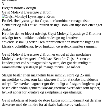
3
Elegant nordisk design
Gejst Molekyl Lysestage 2 Krom
En fleksibel lysestage fra Gejst, der kombinerer magnetiske
elementer og stål i et skulpturelt design, som kan tilpasses efter eget
ønske.
Hvorfor den er blevet udvalgt: Gejst Molekyl Lysestage 2 Krom er
udvalgt for sit unikke modulære design og kreative
anvendelsesmuligheder. Den repræsenterer en moderne tilgang til
klassisk boligtilbehør, hvor funktion og æstetik smelter sammen.
Gejst Molekyl Lysestage 2 Krom er en del af den modulære
Molekyl-serie designet af Michael Rem for Gejst. Serien er
kendetegnet ved sit magnetiske system, der gør det muligt at
sammensætte lysestagen på mange forskellige måder.
Stagen består af en magnetisk base samt 25 store og 25 små
magnetiske kugler, som kan placeres frit for at skabe individuelle
udtryk. De stærke magneter gør det muligt at fastgøre kuglerne på
basen eller endda gennem ikke-magnetiske overflader som hylder,
hvilket åbner for kreative og skulpturelle opsætninger.
Gejst anbefaler at bruge de store kugler som fundament og derefter
dekorere med de mindre for at skabe balance og variation i