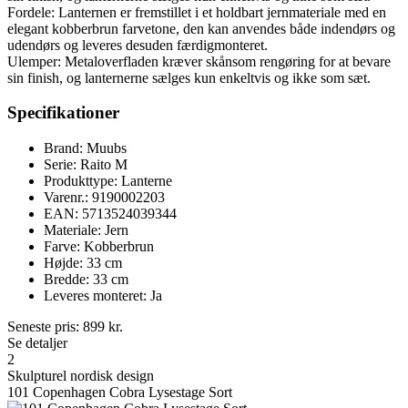
Fordele: Lanternen er fremstillet i et holdbart jernmateriale med en
elegant kobberbrun farvetone, den kan anvendes både indendørs og
udendørs og leveres desuden færdigmonteret.
Ulemper: Metaloverfladen kræver skånsom rengøring for at bevare
sin finish, og lanternerne sælges kun enkeltvis og ikke som sæt.
Specifikationer
Brand: Muubs
Serie: Raito M
Produkttype: Lanterne
Varenr.: 9190002203
EAN: 5713524039344
Materiale: Jern
Farve: Kobberbrun
Højde: 33 cm
Bredde: 33 cm
Leveres monteret: Ja
Seneste pris:
899
kr.
Se detaljer
2
Skulpturel nordisk design
101 Copenhagen Cobra Lysestage Sort