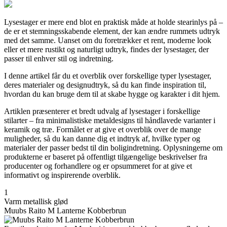
Lysestager er mere end blot en praktisk måde at holde stearinlys på –
de er et stemningsskabende element, der kan ændre rummets udtryk
med det samme. Uanset om du foretrækker et rent, moderne look
eller et mere rustikt og naturligt udtryk, findes der lysestager, der
passer til enhver stil og indretning.
I denne artikel får du et overblik over forskellige typer lysestager,
deres materialer og designudtryk, så du kan finde inspiration til,
hvordan du kan bruge dem til at skabe hygge og karakter i dit hjem.
Artiklen præsenterer et bredt udvalg af lysestager i forskellige
stilarter – fra minimalistiske metaldesigns til håndlavede varianter i
keramik og træ. Formålet er at give et overblik over de mange
muligheder, så du kan danne dig et indtryk af, hvilke typer og
materialer der passer bedst til din boligindretning. Oplysningerne om
produkterne er baseret på offentligt tilgængelige beskrivelser fra
producenter og forhandlere og er opsummeret for at give et
informativt og inspirerende overblik.
1
Varm metallisk glød
Muubs Raito M Lanterne Kobberbrun