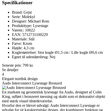
Specifikationer
Brand: Gejst
Serie: Molekyl
Designer: Michael Rem
Produkttype: Lysestage
Varenr.: 10022
EAN: 5712731100229
Materiale: Stål
Farve: Krom
Højde: 4,3 cm
Kuglestørrelser: Stor kugle Ø1,5 cm / Lille kugle Ø0,6 cm
Egnet til udendørsbrug: Nej
Seneste pris:
799
kr.
Se detaljer
4
Elegant nordisk design
Audo Interconnect Lysestage Bronzed
En markant og geometrisk lysestage fra Audo, designet af Colin
King, udført i bronzeret messing og skabt som et dekorativt objekt
med stærk visuel tilstedeværelse.
Hvorfor den er blevet udvalgt: Audo Interconnect Lysestage er
udvalgt for sit karakteristiske design, der kombinerer funktion og