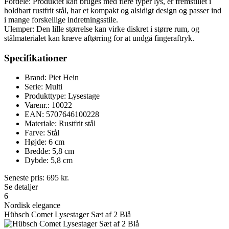
Fordele: Produktet kan bruges med flere typer lys, er fremstillet i
holdbart rustfrit stål, har et kompakt og alsidigt design og passer ind
i mange forskellige indretningsstile.
Ulemper: Den lille størrelse kan virke diskret i større rum, og
stålmaterialet kan kræve aftørring for at undgå fingeraftryk.
Specifikationer
Brand: Piet Hein
Serie: Multi
Produkttype: Lysestage
Varenr.: 10022
EAN: 5707646100228
Materiale: Rustfrit stål
Farve: Stål
Højde: 6 cm
Bredde: 5,8 cm
Dybde: 5,8 cm
Seneste pris:
695
kr.
Se detaljer
6
Nordisk elegance
Hübsch Comet Lysestager Sæt af 2 Blå