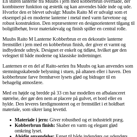
En stilren lanterne fra Muubs i jern med kobberbrun overflade, der
kombinerer funktion og æstetik og kan anvendes både inde og ude.
Hvorfor den er blevet udvalgt: Muubs Raito M er udvalgt som et
eksempel på en moderne lanterne i metal med varm farvetone og
robust konstruktion. Den repræsenterer en designorienteret tilgang til
boligtilbehør, hvor materialevalg og finish spiller en central rolle.
Muubs Raito M Lanterne Kobberbrun er en dekorativ lanterne
fremstillet i jern med en kobberbrun finish, der giver et varmt og
indbydende udtryk. Designet er enkelt og tidløst, hvilket gør den
velegnet til både moderne og klassiske indretninger.
Lanternen er en del af Raito-serien fra Muubs og kan anvendes som
stemningsskabende belysning i stuen, på altanen eller i haven. Den
kobberbrune farve fremhæver lysets glød og bidrager til en
behagelig atmosfære.
Med en højde og bredde på 33 cm har modellen en afbalanceret
størrelse, der gør den nem at placere på gulvet, et bord eller en
hylde. Den leveres færdigmonteret og er fremstillet i et holdbart
materiale, som sikrer lang levetid.
Materiale i jern:
Giver robusthed og et industrielt præg.
Kobberbrun finish:
Skaber en varm og elegant glød
omkring lyset.
Alsidig anvendelse:
Egnet til både indendørs og udendørs