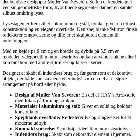
det belgiske designpar Muller Van Severen. Serien er kendetegnet
ved sin geometriske form, hvor buede segmenter danner en samlet
silhuet omkring lyset.
Lysestagen er fremstillet i aluminium og stål, hvilket giver en robust
konstruktion og en elegant overflade. Den spejlblanke 'Mirror'-finish
reflekterer omgivelserne og tilføjer et skulpturelt element til
indretningen.
Med en højde på 9 cm og en bredde og dybde på 5,5 cm er
modellen velegnet til mindre stearinlys og kan anvendes alene eller i
kombination med andre størrelser og farver i serien.
Designet er skabt til indendørs brug og fungerer som et dekorativt
objekt, der både kan stå alene eller indgå som en del af et større
arrangement på bord eller hylde.
Design af Muller Van Severen:
En del af HAY’s Arcs-serie
med fokus på form og struktur.
Materialer i aluminium og stål:
Giver en solid og holdbar
konstruktion.
Spejlblank overflade:
Reflekterer lys og omgivelser for et
moderne udtryk.
Kompakt størrelse:
9 cm høj – ideel til mindre stearinlys.
Indendørs brug:
Skabt som dekorativt element i hjemmet.