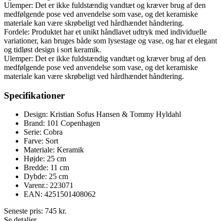
Ulemper: Det er ikke fuldstændig vandtæt og kræver brug af den
medfølgende pose ved anvendelse som vase, og det keramiske
materiale kan være skrøbeligt ved hårdhændet håndtering.
Fordele: Produktet har et unikt håndlavet udtryk med individuelle
variationer, kan bruges både som lysestage og vase, og har et elegant
og tidløst design i sort keramik.
Ulemper: Det er ikke fuldstændig vandtæt og kræver brug af den
medfølgende pose ved anvendelse som vase, og det keramiske
materiale kan være skrøbeligt ved hårdhændet håndtering.
Specifikationer
Design: Kristian Sofus Hansen & Tommy Hyldahl
Brand: 101 Copenhagen
Serie: Cobra
Farve: Sort
Materiale: Keramik
Højde: 25 cm
Bredde: 11 cm
Dybde: 25 cm
Varenr.: 223071
EAN: 4251501408062
Seneste pris:
745
kr.
Se detaljer