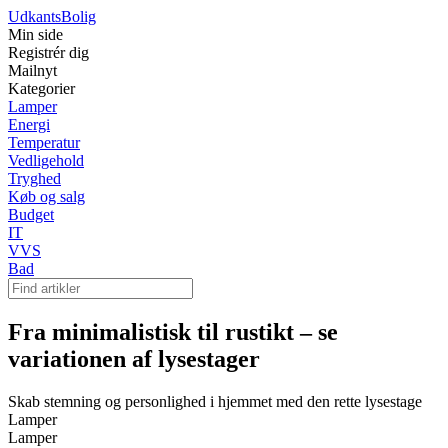
Udkants
Bolig
Min side
Registrér dig
Mailnyt
Kategorier
Lamper
Energi
Temperatur
Vedligehold
Tryghed
Køb og salg
Budget
IT
VVS
Bad
Fra minimalistisk til rustikt – se
variationen af lysestager
Skab stemning og personlighed i hjemmet med den rette lysestage
Lamper
Lamper