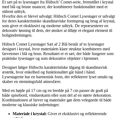
Et sæt på to lysestager fra Hübsch’ Comet-serie, fremstillet i krystal
med blå og brune nuancer, der kombinerer funktionalitet med et
stilrent udtryk.
Hvorfor den er blevet udvalgt: Hübsch Comet Lysestager er udvalgt
for deres karakteristiske skandinaviske formsprog og brug af krystal,
som giver et eksklusivt og moderne udtryk. De repræsenterer en
dekorativ løsning til dem, der ønsker at tilføje et elegant element til
boligindretningen.
Hübsch Comet Lysestager Sæt af 2 Blå består af to lysestager
designet i krystal, hvor materialets klare struktur kombineres med
farvetoner i blå og brun. Resultatet er et sæt, der både fungerer som
praktiske lysestager og som dekorative objekter i hjemmet.
Designet følger Hübschs karakteristiske tilgang til skandinavisk
æstetik, hvor enkelhed og funktionalitet går hånd i hånd.
Lysestagerne har en harmonisk form, der reflekterer lyset smukt og
skaber en stemningsfuld atmosfære.
Med en højde på 17 cm og en bredde på 7 cm passer de godt på
både spisebord, vindueskarm eller som del af en større dekoration.
Kombinationen af farver og materialer gør dem velegnede til både
moderne og klassiske indretninger.
Materiale i krystal:
Giver et eksklusivt og reflekterende