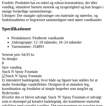
Fordele: Produktet har en enkel og robust konstruktion, der tåler
vandleg, stimulerer barnets motorik og nysgerrighed og kan bruges i
mange forskellige sammenhænge.
Ulemper: Der mangler oplysninger om materiale og størrelse, og
funktionaliteten er begrænset sammenlignet med større vandkander.
Specifikationer
Produktnavn: Flodheste vandkande
Aldersgruppe: 12–18 måneder, 18–24 måneder
Varenummer: 354893
Seneste pris:
64,95
kr.
Se detaljer
8
Sjov vandleg
Stack N Spray Fountain
Et interaktivt badelegetøj, hvor både og figurer kan stables for at
skabe forskellige vandeffekter. Designet til at stimulere leg,
koordination og forståelse af simple begreber som tung/let og
flyde/synke.
Hvorfor den er blevet udvalgt: Stack 'N' Spray Fountain er udvalgt
som et eksempel på kreativt badelegetøj, der kombinerer motorisk
udvikling med sanselig vandleg. Det repræsenterer en populær type