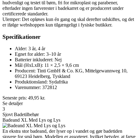
hudvenligt og testet til børn, fri for mikroplast og parabener,
efterlader ingen farverester i badekarret og er produceret under
certificerede standarder.
Ulemper: Det opløses kun én gang og skal derefter udskiftes, og det
er ifølge webshoppen kun tilgængeligt i fysiske butikker.
Specifikationer
Alder: 3 år, 4 år
Egnet for alder: 3–10 år
Batterier inkluderet: Nej
Mål (HxLxB): 11 × 2,5 × 9,6 cm
Producent: Tinti GmbH & Co. KG, Mittelgewannweg 10,
69123 Heidelberg, Tyskland
Produktionsland: Sydafrika
Varenummer: 372812
Seneste pris:
49,95
kr.
Se detaljer
3
Sjovt Badetilbehør
Badeand XL Med Lys og Lys
En ekstra stor badeand, der lyser op i vandet og gør badetiden
sjovere for små børn. Modellen er assorteret, hvilket betyder, at farve