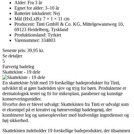
Alder: Fra 3 år
Egnet for alder: 3–10 år
Batterier inkluderet: Nej
Mål (HxLxB): 7 × 1 × 11 cm
Producent: Tinti GmbH & Co. KG, Mittelgewannweg 10,
69123 Heidelberg, Tyskland
Produktionsland: Tyrkiet
Varenummer: 334803
Seneste pris:
39,95
kr.
Se detaljer
5
Farverig badeleg
Skattekiste - 19 dele
En skattekiste fyldt med 19 forskellige badeprodukter fra Tinti,
udviklet til at gøre badetiden sjov og tryg for børn. Produkterne er
dermatologisk testet og fri for mikroplast, parabener og kunstige
konserveringsmidler.
Hvorfor den er blevet udvalgt: Skattekisten fra Tinti er udvalgt som
et eksempel på et kreativt og børnevenligt badelegetøj, der
kombinerer leg og sanseoplevelser med hudvenlige ingredienser og
høj sikkerhed.
Skattekisten indeholder 19 forskellige badeprodukter, der tilsammen