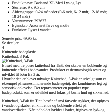
Produktnavn: Badeand XL Med Lys og Lys
Størrelse: 9 x 9,5 cm
Aldersgruppe: 0-24 måneder (0-6 mdr, 6-12 mdr, 12-18 mdr,
18-24 mdr)
Varenummer: 293637
Egenskab: Assorteret farve og motiv
Funktion: Lyser i vandet
Seneste pris:
49,95
kr.
Se detaljer
4
Knitrende badeglæde
Knitrebad, 3-Pak
Et sæt med tre poser knitrebad fra Tinti, der skaber en boblende og
knitrende effekt i badevandet. Produktet er dermatologisk testet og
udviklet til børn fra 3 år.
Hvorfor den er blevet udvalgt: Knitrebad, 3-Pak er udvalgt som et
eksempel på sansestimulerende badelegetøj, der kombinerer leg og
sensorisk oplevelse. Det repræsenterer en populær type
badeprodukt, som er udviklet med fokus på børns hud og sikkerhed.
Knitrebad, 3-Pak fra Tinti består af små farvede stykker, der opløses
i vandet og skaber en knitrende og boblende effekt på
vandoverfladen. Når indholdet hældes i badet, frigives en lyd- og