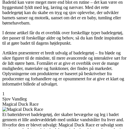
Badetid kan være meget mere end blot en rutine – det kan være en
hyggestund fyldt med leg, læring og nærvær. Med det rette
badelegetøj kan du skabe en tryg og sjov oplevelse, der udvikler
barnets sanser og motorik, uanset om det er en baby, tumling eller
børnehavebarn.
I denne artikel får du et overblik over forskellige typer badelegetøj,
der passer til forskellige aldre og behov, så du kan finde inspiration
til at gøre badet til dagens højdepunkt.
Artiklen præsenterer et bredt udvalg af badelegetøj – fra bløde og
sikre figurer til de mindste, til mere avancerede og interaktive sæt for
de lidt større børn. Formålet er at give et overblik over de mange
muligheder, materialer og funktioner, der findes på markedet.
Oplysningerne om produkterne er baseret på beskrivelser fra
producenter og forhandlere og er opsummeret for at give et klart og
informativt billede af udvalget.
1
Sjov Vandleg
Magical Duck Race
Et batteridrevet badelegetøj, der skaber bevægelse og leg i badet
gennem et lille andevæddeløb med unikke vandstråler fra hver and.
Hvorfor den er blevet udvalgt: Magical Duck Race er udvalgt som