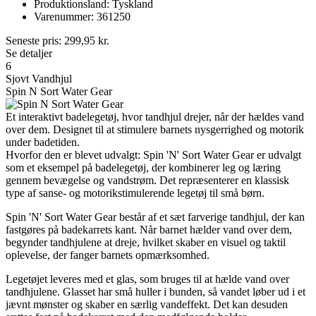
Produktionsland: Tyskland
Varenummer: 361250
Seneste pris:
299,95
kr.
Se detaljer
6
Sjovt Vandhjul
Spin N Sort Water Gear
Et interaktivt badelegetøj, hvor tandhjul drejer, når der hældes vand
over dem. Designet til at stimulere barnets nysgerrighed og motorik
under badetiden.
Hvorfor den er blevet udvalgt: Spin 'N' Sort Water Gear er udvalgt
som et eksempel på badelegetøj, der kombinerer leg og læring
gennem bevægelse og vandstrøm. Det repræsenterer en klassisk
type af sanse- og motorikstimulerende legetøj til små børn.
Spin 'N' Sort Water Gear består af et sæt farverige tandhjul, der kan
fastgøres på badekarrets kant. Når barnet hælder vand over dem,
begynder tandhjulene at dreje, hvilket skaber en visuel og taktil
oplevelse, der fanger barnets opmærksomhed.
Legetøjet leveres med et glas, som bruges til at hælde vand over
tandhjulene. Glasset har små huller i bunden, så vandet løber ud i et
jævnt mønster og skaber en særlig vandeffekt. Det kan desuden