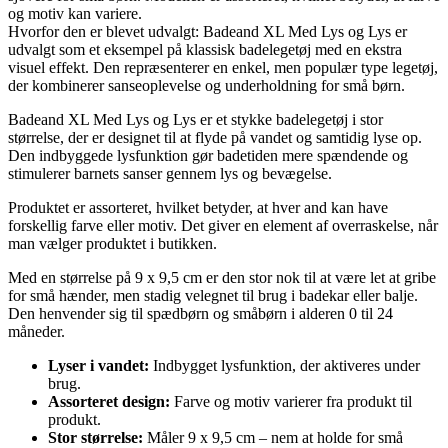
og motiv kan variere.
Hvorfor den er blevet udvalgt: Badeand XL Med Lys og Lys er
udvalgt som et eksempel på klassisk badelegetøj med en ekstra
visuel effekt. Den repræsenterer en enkel, men populær type legetøj,
der kombinerer sanseoplevelse og underholdning for små børn.
Badeand XL Med Lys og Lys er et stykke badelegetøj i stor
størrelse, der er designet til at flyde på vandet og samtidig lyse op.
Den indbyggede lysfunktion gør badetiden mere spændende og
stimulerer barnets sanser gennem lys og bevægelse.
Produktet er assorteret, hvilket betyder, at hver and kan have
forskellig farve eller motiv. Det giver en element af overraskelse, når
man vælger produktet i butikken.
Med en størrelse på 9 x 9,5 cm er den stor nok til at være let at gribe
for små hænder, men stadig velegnet til brug i badekar eller balje.
Den henvender sig til spædbørn og småbørn i alderen 0 til 24
måneder.
Lyser i vandet:
Indbygget lysfunktion, der aktiveres under
brug.
Assorteret design:
Farve og motiv varierer fra produkt til
produkt.
Stor størrelse:
Måler 9 x 9,5 cm – nem at holde for små