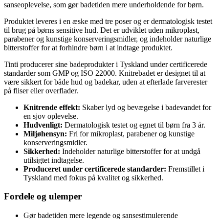
sanseoplevelse, som gør badetiden mere underholdende for børn.
Produktet leveres i en æske med tre poser og er dermatologisk testet
til brug på børns sensitive hud. Det er udviklet uden mikroplast,
parabener og kunstige konserveringsmidler, og indeholder naturlige
bitterstoffer for at forhindre børn i at indtage produktet.
Tinti producerer sine badeprodukter i Tyskland under certificerede
standarder som GMP og ISO 22000. Knitrebadet er designet til at
være sikkert for både hud og badekar, uden at efterlade farverester
på fliser eller overflader.
Knitrende effekt:
Skaber lyd og bevægelse i badevandet for
en sjov oplevelse.
Hudvenligt:
Dermatologisk testet og egnet til børn fra 3 år.
Miljøhensyn:
Fri for mikroplast, parabener og kunstige
konserveringsmidler.
Sikkerhed:
Indeholder naturlige bitterstoffer for at undgå
utilsigtet indtagelse.
Produceret under certificerede standarder:
Fremstillet i
Tyskland med fokus på kvalitet og sikkerhed.
Fordele og ulemper
Gør badetiden mere legende og sansestimulerende