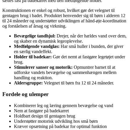
sættes fast på badekarret med den medfølgende holder.
Konstruktionen er enkel og robust, hvilket gør det velegnet til
gentagen brug i badet. Produktet henvender sig til børn i alderen 12
til 24 måneder og understøtter udviklingen af hånd-øje-koordination
og forståelsen af årsag og virkning.
Bevægelige tandhjul:
Drejer, når der hældes vand over dem,
og skaber en dynamisk legeoplevelse.
Medfølgende vandglas:
Har små huller i bunden, der giver
en særlig vandeffekt.
Holder til badekar:
Gør det nemt at fastgøre legetøjet under
brug.
Stimulerer sanser og motorik:
Opmuntrer barnet til at
udforske vandets bevægelse og sammenhængen mellem
handling og reaktion.
Aldersgruppe:
Velegnet til børn fra 12 til 24 måneder.
Fordele og ulemper
Kombinerer leg og læring gennem bevægelse og vand
Nem at fastgøre på badekarret
Holdbart design til gentagen brug
Understøtter motorisk udvikling hos små børn
Kræver opsætning på badekar for optimal funktion