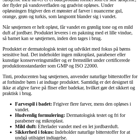
der flyder på vandoverfladen og gradvist opløses. Under
opløsningen frigiver den et mønster af farver i nuancerne gul,
orange, grøn og turkis, som langsomt blander sig i vandet.
Når søstjernen er helt opløst, får vandet en grønlig tone og en mild
duft af jordbær. Produktet leveres i en pakning med et lille vindue,
så barnet kan se søstjernen, inden den tages i brug.
Produktet er dermatologisk testet og udviklet med fokus på børns
sensitive hud. Det indeholder ingen mikroplast, parabener eller
kunstige konserveringsmidler og er fremstillet under certificerede
produktionsstandarder som GMP og ISO 22000.
Tinti, producenten bag søstjernen, anvender naturlige bitterstoffer for
at forhindre børn i at indtage produktet. Samtidig er det designet til
ikke at afgive farve på fliser eller badekar, hvilket gør det sikkert og
praktisk i brug.
Farvespil i badet:
Frigiver flere farver, mens den opløses i
vandet.
Hudvenlig formulering:
Dermatologisk testet og fri for
parabener og mikroplast.
Mild duft:
Efterlader vandet med en let jordbærduft.
Sikkerhed i fokus:
Indeholder naturlige bitterstoffer for at
undgå utilsigtet indtagelse.