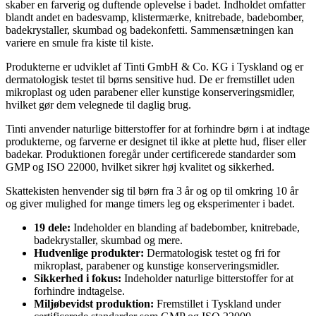
skaber en farverig og duftende oplevelse i badet. Indholdet omfatter
blandt andet en badesvamp, klistermærke, knitrebade, badebomber,
badekrystaller, skumbad og badekonfetti. Sammensætningen kan
variere en smule fra kiste til kiste.
Produkterne er udviklet af Tinti GmbH & Co. KG i Tyskland og er
dermatologisk testet til børns sensitive hud. De er fremstillet uden
mikroplast og uden parabener eller kunstige konserveringsmidler,
hvilket gør dem velegnede til daglig brug.
Tinti anvender naturlige bitterstoffer for at forhindre børn i at indtage
produkterne, og farverne er designet til ikke at plette hud, fliser eller
badekar. Produktionen foregår under certificerede standarder som
GMP og ISO 22000, hvilket sikrer høj kvalitet og sikkerhed.
Skattekisten henvender sig til børn fra 3 år og op til omkring 10 år
og giver mulighed for mange timers leg og eksperimenter i badet.
19 dele:
Indeholder en blanding af badebomber, knitrebade,
badekrystaller, skumbad og mere.
Hudvenlige produkter:
Dermatologisk testet og fri for
mikroplast, parabener og kunstige konserveringsmidler.
Sikkerhed i fokus:
Indeholder naturlige bitterstoffer for at
forhindre indtagelse.
Miljøbevidst produktion:
Fremstillet i Tyskland under