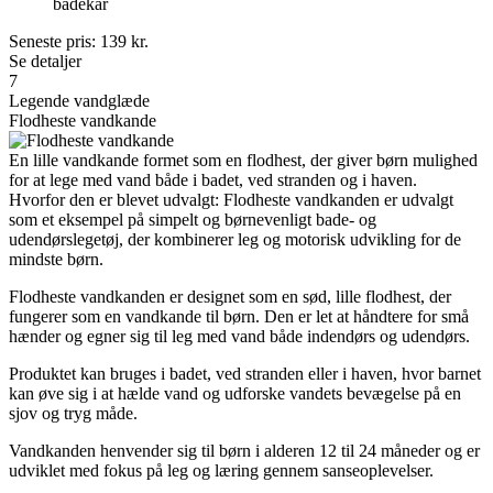
badekar
Seneste pris:
139
kr.
Se detaljer
7
Legende vandglæde
Flodheste vandkande
En lille vandkande formet som en flodhest, der giver børn mulighed
for at lege med vand både i badet, ved stranden og i haven.
Hvorfor den er blevet udvalgt: Flodheste vandkanden er udvalgt
som et eksempel på simpelt og børnevenligt bade- og
udendørslegetøj, der kombinerer leg og motorisk udvikling for de
mindste børn.
Flodheste vandkanden er designet som en sød, lille flodhest, der
fungerer som en vandkande til børn. Den er let at håndtere for små
hænder og egner sig til leg med vand både indendørs og udendørs.
Produktet kan bruges i badet, ved stranden eller i haven, hvor barnet
kan øve sig i at hælde vand og udforske vandets bevægelse på en
sjov og tryg måde.
Vandkanden henvender sig til børn i alderen 12 til 24 måneder og er
udviklet med fokus på leg og læring gennem sanseoplevelser.