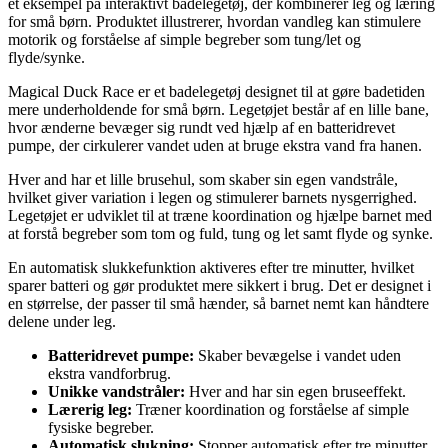
et eksempel på interaktivt badelegetøj, der kombinerer leg og læring
for små børn. Produktet illustrerer, hvordan vandleg kan stimulere
motorik og forståelse af simple begreber som tung/let og
flyde/synke.
Magical Duck Race er et badelegetøj designet til at gøre badetiden
mere underholdende for små børn. Legetøjet består af en lille bane,
hvor ænderne bevæger sig rundt ved hjælp af en batteridrevet
pumpe, der cirkulerer vandet uden at bruge ekstra vand fra hanen.
Hver and har et lille brusehul, som skaber sin egen vandstråle,
hvilket giver variation i legen og stimulerer barnets nysgerrighed.
Legetøjet er udviklet til at træne koordination og hjælpe barnet med
at forstå begreber som tom og fuld, tung og let samt flyde og synke.
En automatisk slukkefunktion aktiveres efter tre minutter, hvilket
sparer batteri og gør produktet mere sikkert i brug. Det er designet i
en størrelse, der passer til små hænder, så barnet nemt kan håndtere
delene under leg.
Batteridrevet pumpe:
Skaber bevægelse i vandet uden
ekstra vandforbrug.
Unikke vandstråler:
Hver and har sin egen bruseeffekt.
Lærerig leg:
Træner koordination og forståelse af simple
fysiske begreber.
Automatisk slukning:
Stopper automatisk efter tre minutter.