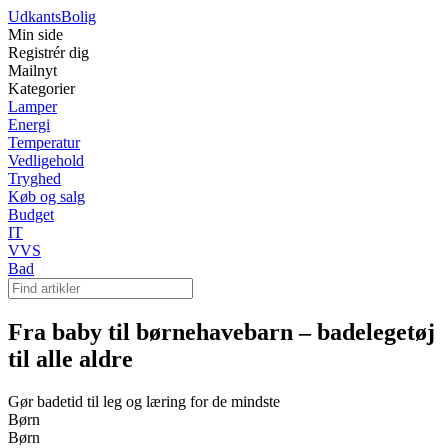
Udkants
Bolig
Min side
Registrér dig
Mailnyt
Kategorier
Lamper
Energi
Temperatur
Vedligehold
Tryghed
Køb og salg
Budget
IT
VVS
Bad
Fra baby til børnehavebarn – badelegetøj
til alle aldre
Gør badetid til leg og læring for de mindste
Børn
Børn