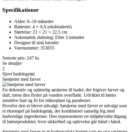
Specifikationer
Alder: 6–18 måneder
Batterier: 4 × AA (ekskluderet)
Størrelse: 21 × 21 × 22,5 cm
Automatisk slukning: Efter 3 minutter
Designet til små hænder
Varenummer: 353655
Seneste pris:
247
kr.
Se detaljer
2
Sjovt badelegetøj
Søstjerne med farver
En dekorativ og opløselig søstjerne til badet, der frigiver farver og
duft, mens den flyder på vandets overflade. Udviklet til børns
sensitive hud og fri for mikroplast og parabener.
Hvorfor den er blevet udvalgt: Søstjerne med farver er udvalgt som
et eksempel på badelegetøj, der kombinerer sanselig leg med
hudvenlige ingredienser. Den repræsenterer en miljøbevidst tilgang
til børneprodukter, hvor sikkerhed og oplevelse går hånd i hånd.
Søstjerne med farver er et badeprodukt formet som en stor søstjerne,