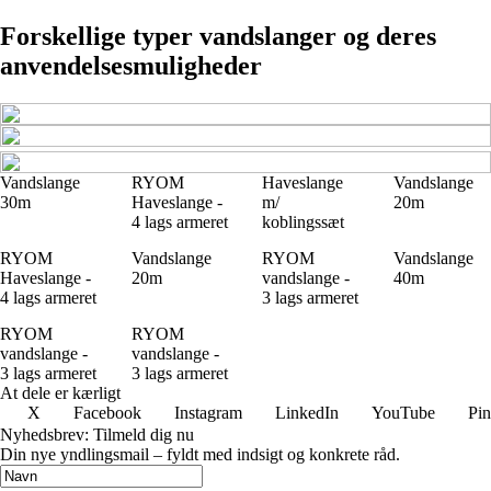
Forskellige typer vandslanger og deres
anvendelsesmuligheder
Vandslange
RYOM
Haveslange
Vandslange
30m
Haveslange -
m/
20m
4 lags armeret
koblingssæt
RYOM
Vandslange
RYOM
Vandslange
Haveslange -
20m
vandslange -
40m
4 lags armeret
3 lags armeret
RYOM
RYOM
vandslange -
vandslange -
3 lags armeret
3 lags armeret
At dele er kærligt
X
Facebook
Instagram
LinkedIn
YouTube
Pin
Nyhedsbrev: Tilmeld dig nu
Din nye yndlingsmail – fyldt med indsigt og konkrete råd.