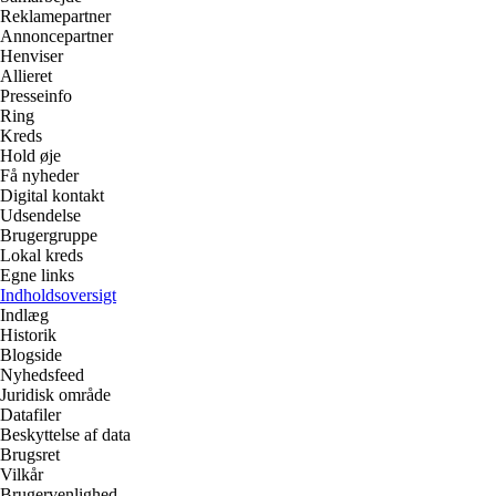
Reklamepartner
Annoncepartner
Henviser
Allieret
Presseinfo
Ring
Kreds
Hold øje
Få nyheder
Digital kontakt
Udsendelse
Brugergruppe
Lokal kreds
Egne links
Indholdsoversigt
Indlæg
Historik
Blogside
Nyhedsfeed
Juridisk område
Datafiler
Beskyttelse af data
Brugsret
Vilkår
Brugervenlighed