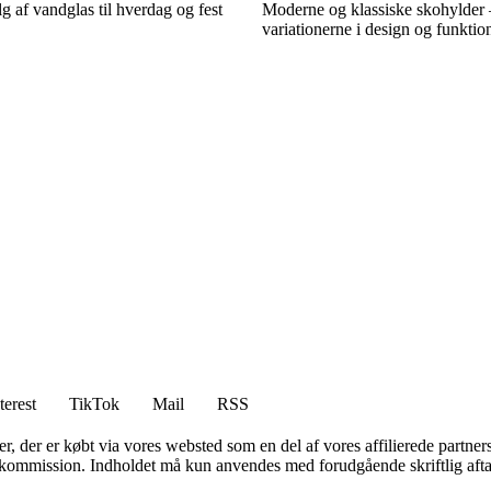
alg af vandglas til hverdag og fest
Moderne og klassiske skohylder 
variationerne i design og funktio
terest
TikTok
Mail
RSS
ter, der er købt via vores websted som en del af vores affilierede partne
få kommission. Indholdet må kun anvendes med forudgående skriftlig afta