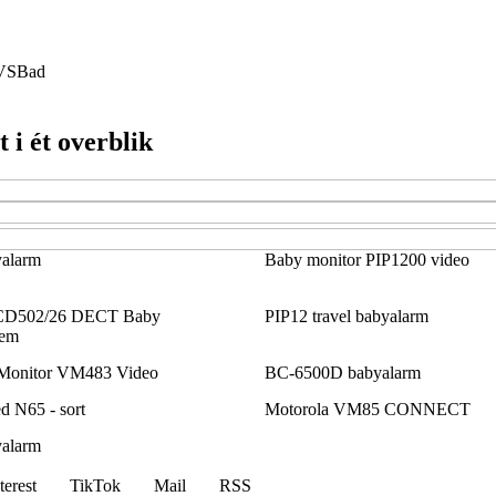
VS
Bad
 i ét overblik
alarm
Baby monitor PIP1200 video
 SCD502/26 DECT Baby
PIP12 travel babyalarm
tem
 Monitor VM483 Video
BC-6500D babyalarm
d N65 - sort
Motorola VM85 CONNECT
alarm
terest
TikTok
Mail
RSS