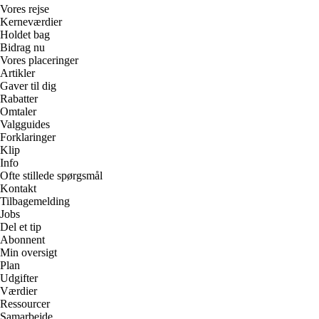
Vores rejse
Kerneværdier
Holdet bag
Bidrag nu
Vores placeringer
Artikler
Gaver til dig
Rabatter
Omtaler
Valgguides
Forklaringer
Klip
Info
Ofte stillede spørgsmål
Kontakt
Tilbagemelding
Jobs
Del et tip
Abonnent
Min oversigt
Plan
Udgifter
Værdier
Ressourcer
Samarbejde