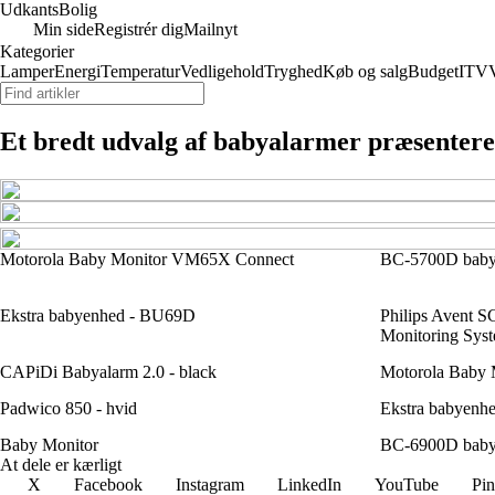
Udkants
Bolig
Min side
Registrér dig
Mailnyt
Kategorier
Lamper
Energi
Temperatur
Vedligehold
Tryghed
Køb og salg
Budget
IT
V
Et bredt udvalg af babyalarmer præsenteret
Motorola Baby Monitor VM65X Connect
BC-5700D baby
Ekstra babyenhed - BU69D
Philips Avent
Monitoring Sys
CAPiDi Babyalarm 2.0 - black
Motorola Baby
Padwico 850 - hvid
Ekstra babyenhe
Baby Monitor
BC-6900D baby
At dele er kærligt
X
Facebook
Instagram
LinkedIn
YouTube
Pin