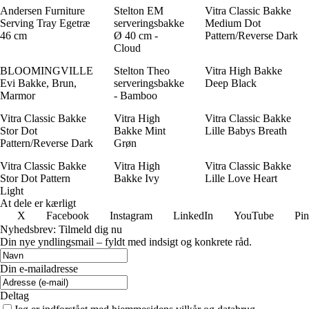
Andersen Furniture
Stelton EM
Vitra Classic Bakke
Serving Tray Egetræ
serveringsbakke
Medium Dot
46 cm
Ø 40 cm -
Pattern/Reverse Dark
Cloud
BLOOMINGVILLE
Stelton Theo
Vitra High Bakke
Evi Bakke, Brun,
serveringsbakke
Deep Black
Marmor
- Bamboo
Vitra Classic Bakke
Vitra High
Vitra Classic Bakke
Stor Dot
Bakke Mint
Lille Babys Breath
Pattern/Reverse Dark
Grøn
Vitra Classic Bakke
Vitra High
Vitra Classic Bakke
Stor Dot Pattern
Bakke Ivy
Lille Love Heart
Light
At dele er kærligt
X
Facebook
Instagram
LinkedIn
YouTube
Pin
Nyhedsbrev: Tilmeld dig nu
Din nye yndlingsmail – fyldt med indsigt og konkrete råd.
Din e-mailadresse
Deltag