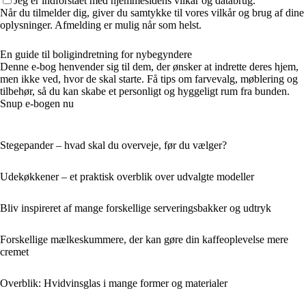
Jeg er indforstået med hjemmesidens vilkår og databrug.
Når du tilmelder dig, giver du samtykke til vores vilkår og brug af dine
oplysninger. Afmelding er mulig når som helst.
En guide til boligindretning for nybegyndere
Denne e-bog henvender sig til dem, der ønsker at indrette deres hjem,
men ikke ved, hvor de skal starte. Få tips om farvevalg, møblering og
tilbehør, så du kan skabe et personligt og hyggeligt rum fra bunden.
Snup e-bogen nu
Stegepander – hvad skal du overveje, før du vælger?
Udekøkkener – et praktisk overblik over udvalgte modeller
Bliv inspireret af mange forskellige serveringsbakker og udtryk
Forskellige mælkeskummere, der kan gøre din kaffeoplevelse mere
cremet
Overblik: Hvidvinsglas i mange former og materialer