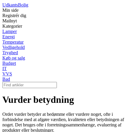
Udkants
Bolig
Min side
Registrér dig
Mailnyt
Kategorier
Lamper
Energi
Temperatur
Vedligehold
Tryghed
Køb og salg
Budget
IT
VVS
Bad
Vurder betydning
Ordet vurder betyder at bedømme eller vurdere noget, ofte i
forbindelse med at afgøre værdien, kvaliteten eller betydningen af
noget. Det bruges ofte i forretningssammenhænge, evaluering af
produkter eller beslutninger.