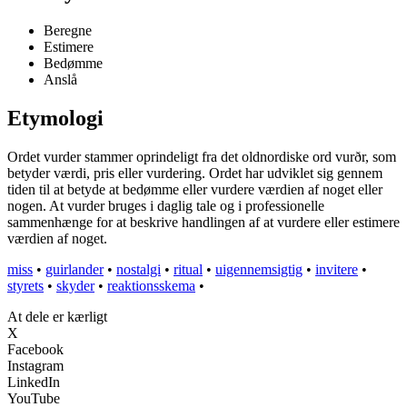
Beregne
Estimere
Bedømme
Anslå
Etymologi
Ordet vurder stammer oprindeligt fra det oldnordiske ord vurðr, som
betyder værdi, pris eller vurdering. Ordet har udviklet sig gennem
tiden til at betyde at bedømme eller vurdere værdien af noget eller
nogen. At vurder bruges i daglig tale og i professionelle
sammenhænge for at beskrive handlingen af at vurdere eller estimere
værdien af noget.
miss
•
guirlander
•
nostalgi
•
ritual
•
uigennemsigtig
•
invitere
•
styrets
•
skyder
•
reaktionsskema
•
At dele er kærligt
X
Facebook
Instagram
LinkedIn
YouTube