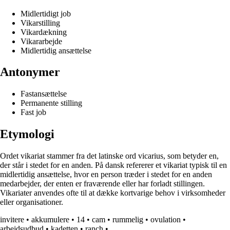
Midlertidigt job
Vikarstilling
Vikardækning
Vikararbejde
Midlertidig ansættelse
Antonymer
Fastansættelse
Permanente stilling
Fast job
Etymologi
Ordet vikariat stammer fra det latinske ord vicarius, som betyder en,
der står i stedet for en anden. På dansk refererer et vikariat typisk til en
midlertidig ansættelse, hvor en person træder i stedet for en anden
medarbejder, der enten er fraværende eller har forladt stillingen.
Vikariater anvendes ofte til at dække kortvarige behov i virksomheder
eller organisationer.
invitere
•
akkumulere
•
14
•
cam
•
rummelig
•
ovulation
•
arbejdsudbud
•
kadetten
•
ranch
•