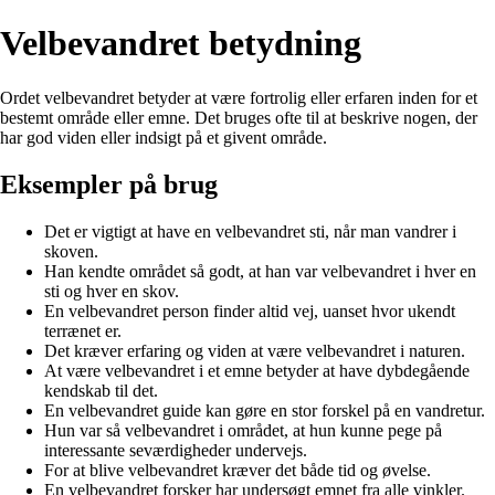
Velbevandret betydning
Ordet velbevandret betyder at være fortrolig eller erfaren inden for et
bestemt område eller emne. Det bruges ofte til at beskrive nogen, der
har god viden eller indsigt på et givent område.
Eksempler på brug
Det er vigtigt at have en velbevandret sti, når man vandrer i
skoven.
Han kendte området så godt, at han var velbevandret i hver en
sti og hver en skov.
En velbevandret person finder altid vej, uanset hvor ukendt
terrænet er.
Det kræver erfaring og viden at være velbevandret i naturen.
At være velbevandret i et emne betyder at have dybdegående
kendskab til det.
En velbevandret guide kan gøre en stor forskel på en vandretur.
Hun var så velbevandret i området, at hun kunne pege på
interessante seværdigheder undervejs.
For at blive velbevandret kræver det både tid og øvelse.
En velbevandret forsker har undersøgt emnet fra alle vinkler.