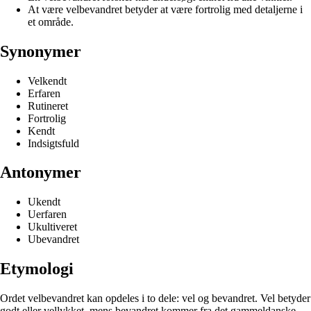
At være velbevandret betyder at være fortrolig med detaljerne i
et område.
Synonymer
Velkendt
Erfaren
Rutineret
Fortrolig
Kendt
Indsigtsfuld
Antonymer
Ukendt
Uerfaren
Ukultiveret
Ubevandret
Etymologi
Ordet velbevandret kan opdeles i to dele: vel og bevandret. Vel betyder
godt eller vellykket, mens bevandret kommer fra det gammeldanske