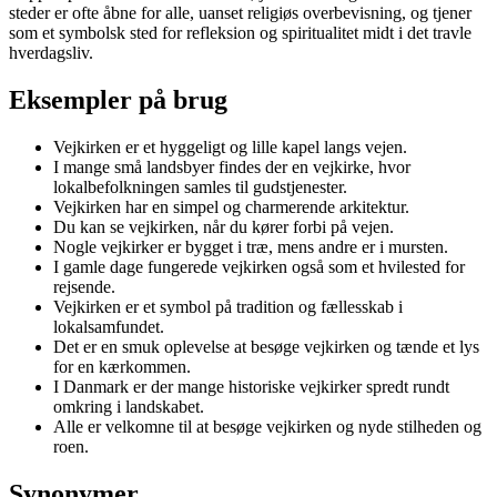
steder er ofte åbne for alle, uanset religiøs overbevisning, og tjener
som et symbolsk sted for refleksion og spiritualitet midt i det travle
hverdagsliv.
Eksempler på brug
Vejkirken er et hyggeligt og lille kapel langs vejen.
I mange små landsbyer findes der en vejkirke, hvor
lokalbefolkningen samles til gudstjenester.
Vejkirken har en simpel og charmerende arkitektur.
Du kan se vejkirken, når du kører forbi på vejen.
Nogle vejkirker er bygget i træ, mens andre er i mursten.
I gamle dage fungerede vejkirken også som et hvilested for
rejsende.
Vejkirken er et symbol på tradition og fællesskab i
lokalsamfundet.
Det er en smuk oplevelse at besøge vejkirken og tænde et lys
for en kærkommen.
I Danmark er der mange historiske vejkirker spredt rundt
omkring i landskabet.
Alle er velkomne til at besøge vejkirken og nyde stilheden og
roen.
Synonymer