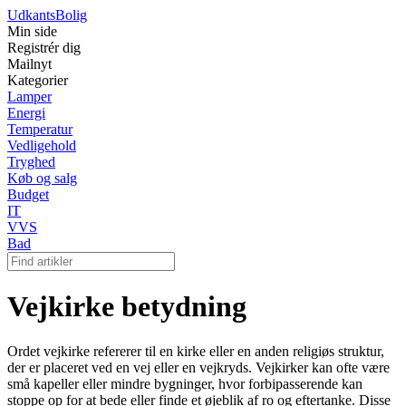
Udkants
Bolig
Min side
Registrér dig
Mailnyt
Kategorier
Lamper
Energi
Temperatur
Vedligehold
Tryghed
Køb og salg
Budget
IT
VVS
Bad
Vejkirke betydning
Ordet vejkirke refererer til en kirke eller en anden religiøs struktur,
der er placeret ved en vej eller en vejkryds. Vejkirker kan ofte være
små kapeller eller mindre bygninger, hvor forbipasserende kan
stoppe op for at bede eller finde et øjeblik af ro og eftertanke. Disse