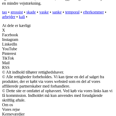
en mindre vejstrækning.
tao
•
grossist
•
skade
•
vaske
•
sanke
•
temporal
•
efterkommer
•
arbejder
•
kali
•
At dele er kærligt
X
Facebook
Instagram
LinkedIn
YouTube
Pinterest
TikTok
Mail
RSS
© Alt indhold tilhører rettighedshaver.
© Alle rettigheder forbeholdes. Vi kan tjene en del af salget fra
produkter, der er købt via vores websted som en del af vores
affilierede partnerskaber med forhandlere.
© Dette site er omfattet af ophavsret. Ved køb via vores links kan vi
få kommission. Indholdet må kun anvendes med forudgående
skriftlig aftale.
Om os
Vores rejse
Kerneværdier