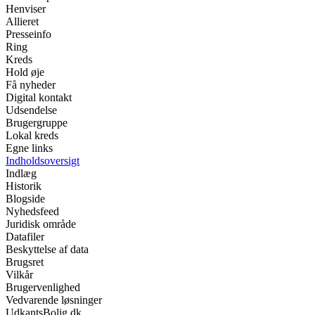
Henviser
Allieret
Presseinfo
Ring
Kreds
Hold øje
Få nyheder
Digital kontakt
Udsendelse
Brugergruppe
Lokal kreds
Egne links
Indholdsoversigt
Indlæg
Historik
Blogside
Nyhedsfeed
Juridisk område
Datafiler
Beskyttelse af data
Brugsret
Vilkår
Brugervenlighed
Vedvarende løsninger
UdkantsBolig.dk