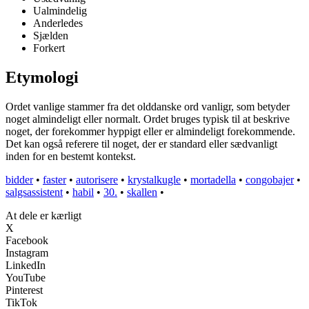
Ualmindelig
Anderledes
Sjælden
Forkert
Etymologi
Ordet vanlige stammer fra det olddanske ord vanligr, som betyder
noget almindeligt eller normalt. Ordet bruges typisk til at beskrive
noget, der forekommer hyppigt eller er almindeligt forekommende.
Det kan også referere til noget, der er standard eller sædvanligt
inden for en bestemt kontekst.
bidder
•
faster
•
autorisere
•
krystalkugle
•
mortadella
•
congobajer
•
salgsassistent
•
habil
•
30.
•
skallen
•
At dele er kærligt
X
Facebook
Instagram
LinkedIn
YouTube
Pinterest
TikTok