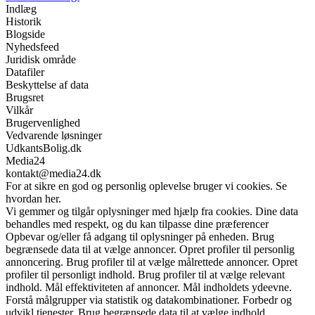
Indlæg
Historik
Blogside
Nyhedsfeed
Juridisk område
Datafiler
Beskyttelse af data
Brugsret
Vilkår
Brugervenlighed
Vedvarende løsninger
UdkantsBolig.dk
Media24
kontakt@media24.dk
For at sikre en god og personlig oplevelse bruger vi cookies. Se
hvordan her.
Vi gemmer og tilgår oplysninger med hjælp fra cookies. Dine data
behandles med respekt, og du kan tilpasse dine præferencer
Opbevar og/eller få adgang til oplysninger på enheden. Brug
begrænsede data til at vælge annoncer. Opret profiler til personlig
annoncering. Brug profiler til at vælge målrettede annoncer. Opret
profiler til personligt indhold. Brug profiler til at vælge relevant
indhold. Mål effektiviteten af annoncer. Mål indholdets ydeevne.
Forstå målgrupper via statistik og datakombinationer. Forbedr og
udvikl tjenester. Brug begrænsede data til at vælge indhold