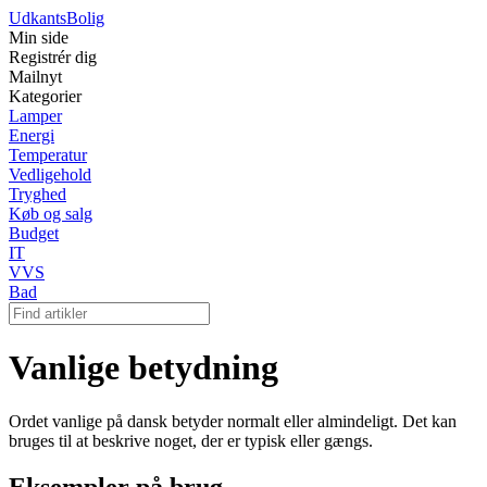
Udkants
Bolig
Min side
Registrér dig
Mailnyt
Kategorier
Lamper
Energi
Temperatur
Vedligehold
Tryghed
Køb og salg
Budget
IT
VVS
Bad
Vanlige betydning
Ordet vanlige på dansk betyder normalt eller almindeligt. Det kan
bruges til at beskrive noget, der er typisk eller gængs.
Eksempler på brug