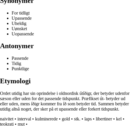
Synonymer
For tidligt
Upassende
Uheldig
Uønsket
Uopassende
Antonymer
Passende
Tidig
Punktlige
Etymologi
Ordet utidig har sin oprindelse i oldnordisk útíðigr, der betyder udenfor
sæson eller uden for det passende tidspunkt. Præfikset út- betyder ud
eller uden, mens íðigr kommer fra íð som betyder tid. Sammen betyder
utidig altså noget, der sker på et upassende eller forkert tidspunkt.
naivitet
•
interval
•
kulminerede
•
gold
•
stk.
•
laps
•
libertiner
•
kel
•
teokrati
•
mut
•