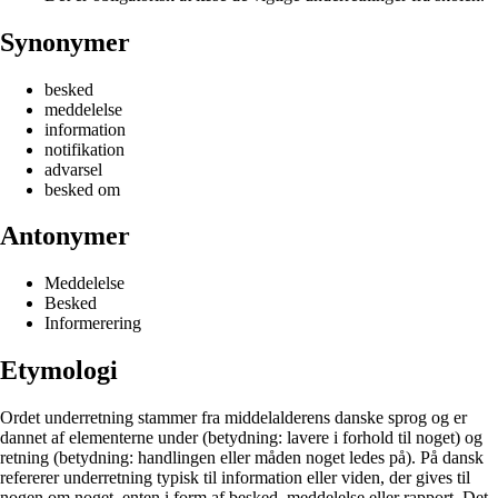
Synonymer
besked
meddelelse
information
notifikation
advarsel
besked om
Antonymer
Meddelelse
Besked
Informerering
Etymologi
Ordet underretning stammer fra middelalderens danske sprog og er
dannet af elementerne under (betydning: lavere i forhold til noget) og
retning (betydning: handlingen eller måden noget ledes på). På dansk
refererer underretning typisk til information eller viden, der gives til
nogen om noget, enten i form af besked, meddelelse eller rapport. Det