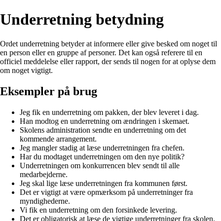
Underretning betydning
Ordet underretning betyder at informere eller give besked om noget til
en person eller en gruppe af personer. Det kan også referere til en
officiel meddelelse eller rapport, der sends til nogen for at oplyse dem
om noget vigtigt.
Eksempler på brug
Jeg fik en underretning om pakken, der blev leveret i dag.
Han modtog en underretning om ændringen i skemaet.
Skolens administration sendte en underretning om det
kommende arrangement.
Jeg mangler stadig at læse underretningen fra chefen.
Har du modtaget underretningen om den nye politik?
Underretningen om konkurrencen blev sendt til alle
medarbejderne.
Jeg skal lige læse underretningen fra kommunen først.
Det er vigtigt at være opmærksom på underretninger fra
myndighederne.
Vi fik en underretning om den forsinkede levering.
Det er obligatorisk at læse de vigtige underretninger fra skolen.