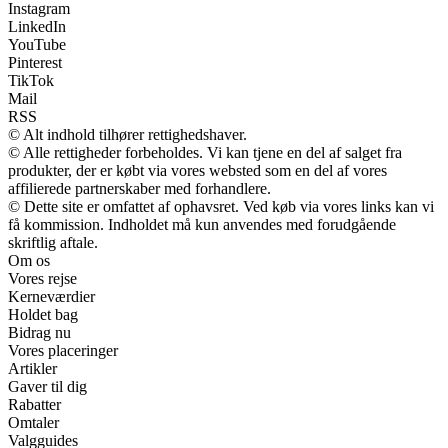
Instagram
LinkedIn
YouTube
Pinterest
TikTok
Mail
RSS
© Alt indhold tilhører rettighedshaver.
© Alle rettigheder forbeholdes. Vi kan tjene en del af salget fra
produkter, der er købt via vores websted som en del af vores
affilierede partnerskaber med forhandlere.
© Dette site er omfattet af ophavsret. Ved køb via vores links kan vi
få kommission. Indholdet må kun anvendes med forudgående
skriftlig aftale.
Om os
Vores rejse
Kerneværdier
Holdet bag
Bidrag nu
Vores placeringer
Artikler
Gaver til dig
Rabatter
Omtaler
Valgguides