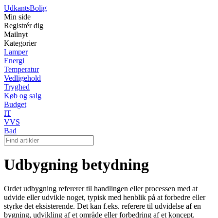
Udkants
Bolig
Min side
Registrér dig
Mailnyt
Kategorier
Lamper
Energi
Temperatur
Vedligehold
Tryghed
Køb og salg
Budget
IT
VVS
Bad
Udbygning betydning
Ordet udbygning refererer til handlingen eller processen med at
udvide eller udvikle noget, typisk med henblik på at forbedre eller
styrke det eksisterende. Det kan f.eks. referere til udvidelse af en
bygning, udvikling af et område eller forbedring af et koncept.