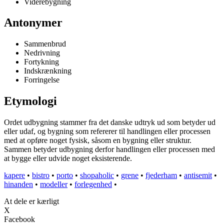
Viderebygning
Antonymer
Sammenbrud
Nedrivning
Fortykning
Indskrænkning
Forringelse
Etymologi
Ordet udbygning stammer fra det danske udtryk ud som betyder ud
eller udaf, og bygning som refererer til handlingen eller processen
med at opføre noget fysisk, såsom en bygning eller struktur.
Sammen betyder udbygning derfor handlingen eller processen med
at bygge eller udvide noget eksisterende.
kapere
•
bistro
•
porto
•
shopaholic
•
grene
•
fjederham
•
antisemit
•
hinanden
•
modeller
•
forlegenhed
•
At dele er kærligt
X
Facebook