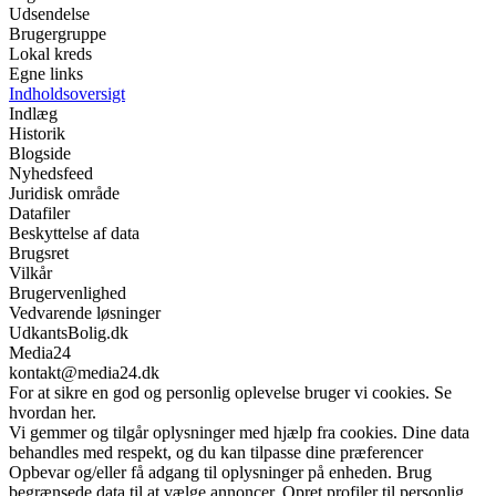
Udsendelse
Brugergruppe
Lokal kreds
Egne links
Indholdsoversigt
Indlæg
Historik
Blogside
Nyhedsfeed
Juridisk område
Datafiler
Beskyttelse af data
Brugsret
Vilkår
Brugervenlighed
Vedvarende løsninger
UdkantsBolig.dk
Media24
kontakt@media24.dk
For at sikre en god og personlig oplevelse bruger vi cookies. Se
hvordan her.
Vi gemmer og tilgår oplysninger med hjælp fra cookies. Dine data
behandles med respekt, og du kan tilpasse dine præferencer
Opbevar og/eller få adgang til oplysninger på enheden. Brug
begrænsede data til at vælge annoncer. Opret profiler til personlig