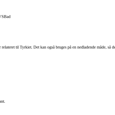
VS
Bad
 er relateret til Tyrkiet. Det kan også bruges på en nedladende måde, så 
ant.