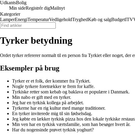
Udkants
Bolig
Min side
Registrér dig
Mailnyt
Kategorier
Lamper
Energi
Temperatur
Vedligehold
Tryghed
Køb og salg
Budget
IT
V
Tyrker betydning
Ordet tyrker refererer normalt til en person fra Tyrkiet eller noget, der
Eksempler på brug
Tyrker er et folk, der kommer fra Tyrkiet.
Nogle tyrkere foretrækker te frem for kaffe.
Tyrkiske retter som kebab og baklava er populære i Danmark.
Min nabo er gift med en tyrker.
Jeg har en tyrkisk kollega på arbejdet.
Tyrkerne har en rig kultur med mange traditioner.
En tyrker inviterede mig til sin fødselsdag.
Jeg købte en lækker tyrkisk pizza hos den lokale tyrkiske restaur
Min ven har en tyrkisk værtsfamilie, som han besøger hvert år.
Har du nogensinde prøvet tyrkisk yoghurt?