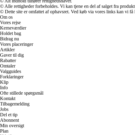
© Alt indhold tilhører rettighedshaver.
© Alle rettigheder forbeholdes. Vi kan tjene en del af salget fra produk
© Dette site er omfattet af ophavsret. Ved køb via vores links kan vi 
Om os
Vores rejse
Kerneværdier
Holdet bag
Bidrag nu
Vores placeringer
Artikler
Gaver til dig
Rabatter
Omtaler
Valgguides
Forklaringer
Klip
Info
Ofte stillede spørgsmål
Kontakt
Tilbagemelding
Jobs
Del et tip
Abonnent
Min oversigt
Plan