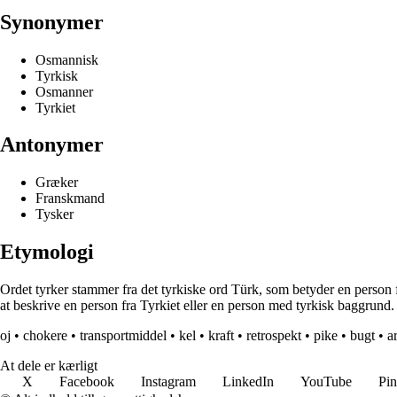
Synonymer
Osmannisk
Tyrkisk
Osmanner
Tyrkiet
Antonymer
Græker
Franskmand
Tysker
Etymologi
Ordet tyrker stammer fra det tyrkiske ord Türk, som betyder en person fr
at beskrive en person fra Tyrkiet eller en person med tyrkisk baggrund.
oj
•
chokere
•
transportmiddel
•
kel
•
kraft
•
retrospekt
•
pike
•
bugt
•
ar
At dele er kærligt
X
Facebook
Instagram
LinkedIn
YouTube
Pin