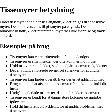
Tissemyrer betydning
Ordet tissemyrer er en dansk slangudtryk, der bruges til at beskrive
myrer. Det kan oversættes til pissmyrer på engelsk. Det er et
humoristisk udtryk, der refererer til myrernes lille størrelse og travle
adfærd.
Eksempler på brug
Tissemyrer kan være irriterende at finde indendørs.
Tissemyrer er små insekter, der ofte kommer ind i huse.
Hold madvarer tæt lukket, så du undgår tissemyrer i køkkenet.
Det er vigtigt at forsegle revner og sprækker for at undgå
tissemyrer.
Tissemyrer kan findes overalt, hvor der er let adgang til mad.
Brug eddike til at afskrække tissemyrer fra at komme ind i dit
hjem.
Undgå at efterlade madrester, da det tiltrækker tissemyrer.
Tissemyrer er kendt for at danne store kolonier og angribe
fødevarer.
Hold dit hjem rent og ryddeligt for at undgå problemer med
tissemyrer.