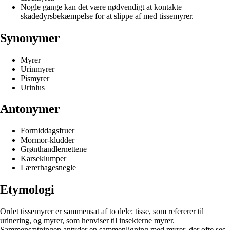
Nogle gange kan det være nødvendigt at kontakte
skadedyrsbekæmpelse for at slippe af med tissemyrer.
Synonymer
Myrer
Urinmyrer
Pismyrer
Urinlus
Antonymer
Formiddagsfruer
Mormor-kludder
Grønthandlernettene
Karseklumper
Lærerhagesnegle
Etymologi
Ordet tissemyrer er sammensat af to dele: tisse, som refererer til
urinering, og myrer, som henviser til insekterne myrer.
Sammensætningen antyder en sammenligning med myrer, der ofte ses