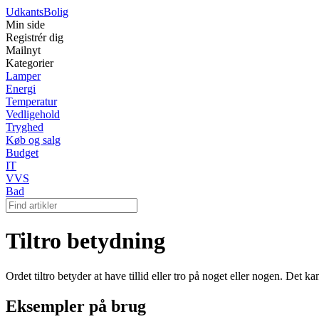
Udkants
Bolig
Min side
Registrér dig
Mailnyt
Kategorier
Lamper
Energi
Temperatur
Vedligehold
Tryghed
Køb og salg
Budget
IT
VVS
Bad
Tiltro betydning
Ordet tiltro betyder at have tillid eller tro på noget eller nogen. Det kan
Eksempler på brug