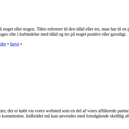
 noget eller nogen. Tiltro refererer til den tillid eller tro, man har til en
es ofte i forbindelse med tillid og tro på noget positivt eller gavnligt.
dder
•
farve
•
kter, der er købt via vores websted som en del af vores affilierede part
 få kommission. Indholdet må kun anvendes med forudgående skriftlig aft