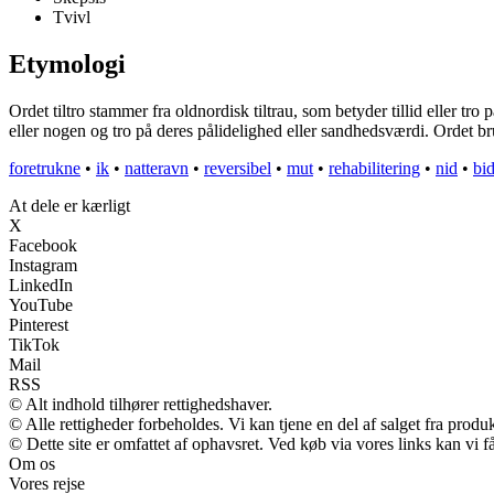
Tvivl
Etymologi
Ordet tiltro stammer fra oldnordisk tiltrau, som betyder tillid eller tro på
eller nogen og tro på deres pålidelighed eller sandhedsværdi. Ordet brug
foretrukne
•
ik
•
natteravn
•
reversibel
•
mut
•
rehabilitering
•
nid
•
bi
At dele er kærligt
X
Facebook
Instagram
LinkedIn
YouTube
Pinterest
TikTok
Mail
RSS
© Alt indhold tilhører rettighedshaver.
© Alle rettigheder forbeholdes. Vi kan tjene en del af salget fra produ
© Dette site er omfattet af ophavsret. Ved køb via vores links kan vi
Om os
Vores rejse