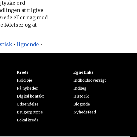
jtyske ord
ndlingen at tilgive
 vrede eller nag mod
e følelser og at
istisk
•
lignende
•
Kreds
Egne links
Hold øje
Indholdsoversigt
Få nyheder
Indlæg
Digital kontakt
Historik
Udsendelse
Blogside
Brugergruppe
Nyhedsfeed
Lokal kreds