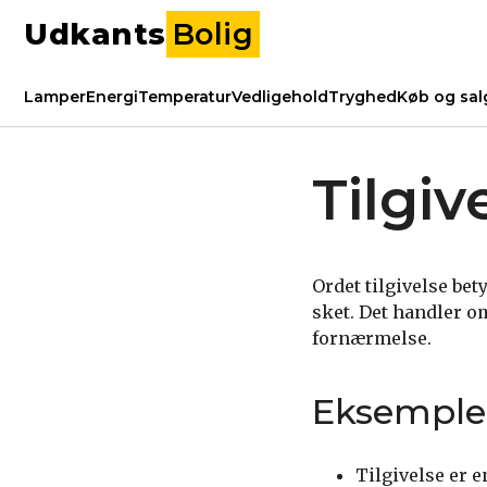
Udkants
Bolig
Lamper
Energi
Temperatur
Vedligehold
Tryghed
Køb og sal
Tilgi
Ordet tilgivelse bety
sket. Det handler om
fornærmelse.
Eksemple
Tilgivelse er e