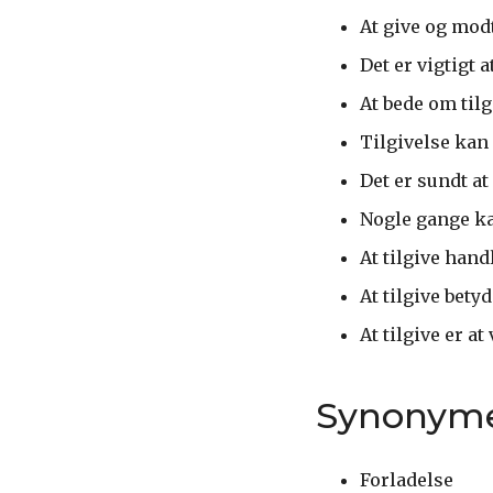
At give og modt
Det er vigtigt 
At bede om til
Tilgivelse kan 
Det er sundt at
Nogle gange ka
At tilgive hand
At tilgive bet
At tilgive er a
Synonym
Forladelse