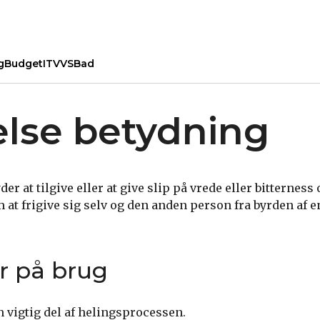
g
Budget
IT
VVS
Bad
velse betydning
der at tilgive eller at give slip på vrede eller bitterness
 at frigive sig selv og den anden person fra byrden af en 
r på brug
n vigtig del af helingsprocessen.