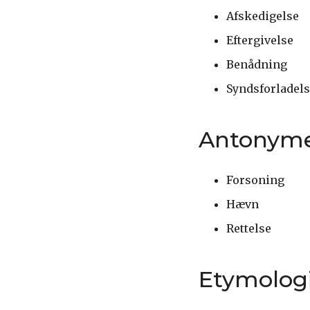
Afskedigelse
Eftergivelse
Benådning
Syndsforladel
Antonym
Forsoning
Hævn
Rettelse
Etymolog