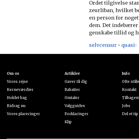
Ordet tilgivelse st
zeurlīban, hvilket be
en person for noget 
dem. Det indebærer a
genskabe tillid og 
selvcensur
•
quasi-
Om os
Artikler
Info
Vores rejse
Gaver til dig
Ofte stil
Kerneværdier
Rabatter
Kontakt
Holdet bag
Omtaler
Tilbagem
Bidrag nu
Valgguides
Jobs
Vores placeringer
Forklaringer
Del et tip
Klip