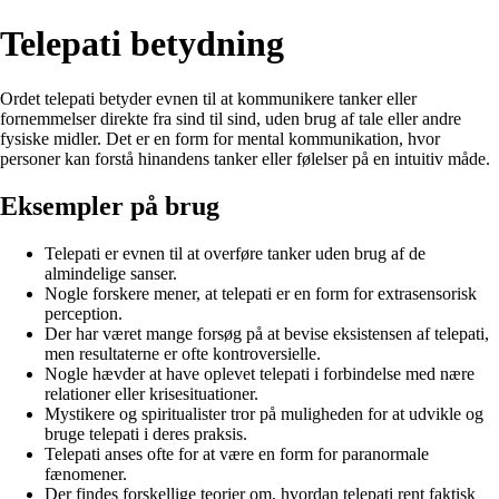
Telepati betydning
Ordet telepati betyder evnen til at kommunikere tanker eller
fornemmelser direkte fra sind til sind, uden brug af tale eller andre
fysiske midler. Det er en form for mental kommunikation, hvor
personer kan forstå hinandens tanker eller følelser på en intuitiv måde.
Eksempler på brug
Telepati er evnen til at overføre tanker uden brug af de
almindelige sanser.
Nogle forskere mener, at telepati er en form for extrasensorisk
perception.
Der har været mange forsøg på at bevise eksistensen af telepati,
men resultaterne er ofte kontroversielle.
Nogle hævder at have oplevet telepati i forbindelse med nære
relationer eller krisesituationer.
Mystikere og spiritualister tror på muligheden for at udvikle og
bruge telepati i deres praksis.
Telepati anses ofte for at være en form for paranormale
fænomener.
Der findes forskellige teorier om, hvordan telepati rent faktisk