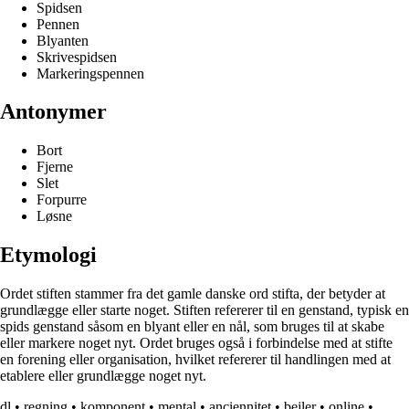
Spidsen
Pennen
Blyanten
Skrivespidsen
Markeringspennen
Antonymer
Bort
Fjerne
Slet
Forpurre
Løsne
Etymologi
Ordet stiften stammer fra det gamle danske ord stifta, der betyder at
grundlægge eller starte noget. Stiften refererer til en genstand, typisk en
spids genstand såsom en blyant eller en nål, som bruges til at skabe
eller markere noget nyt. Ordet bruges også i forbindelse med at stifte
en forening eller organisation, hvilket refererer til handlingen med at
etablere eller grundlægge noget nyt.
dl
•
regning
•
komponent
•
mental
•
anciennitet
•
bejler
•
online
•