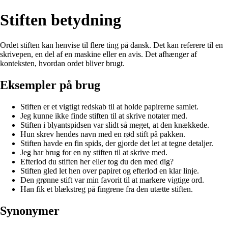
Stiften betydning
Ordet stiften kan henvise til flere ting på dansk. Det kan referere til en
skrivepen, en del af en maskine eller en avis. Det afhænger af
konteksten, hvordan ordet bliver brugt.
Eksempler på brug
Stiften er et vigtigt redskab til at holde papirerne samlet.
Jeg kunne ikke finde stiften til at skrive notater med.
Stiften i blyantspidsen var slidt så meget, at den knækkede.
Hun skrev hendes navn med en rød stift på pakken.
Stiften havde en fin spids, der gjorde det let at tegne detaljer.
Jeg har brug for en ny stiften til at skrive med.
Efterlod du stiften her eller tog du den med dig?
Stiften gled let hen over papiret og efterlod en klar linje.
Den grønne stift var min favorit til at markere vigtige ord.
Han fik et blækstreg på fingrene fra den utætte stiften.
Synonymer