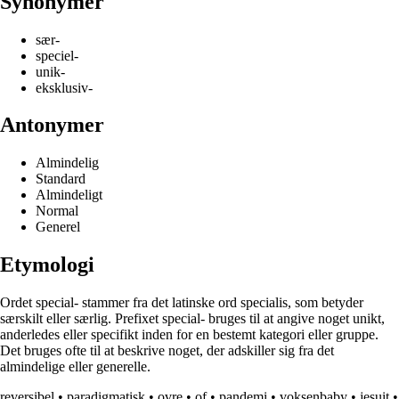
Synonymer
sær-
speciel-
unik-
eksklusiv-
Antonymer
Almindelig
Standard
Almindeligt
Normal
Generel
Etymologi
Ordet special- stammer fra det latinske ord specialis, som betyder
særskilt eller særlig. Prefixet special- bruges til at angive noget unikt,
anderledes eller specifikt inden for en bestemt kategori eller gruppe.
Det bruges ofte til at beskrive noget, der adskiller sig fra det
almindelige eller generelle.
reversibel
•
paradigmatisk
•
ovre
•
of
•
pandemi
•
voksenbaby
•
jesuit
•