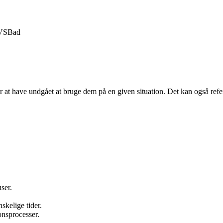
VS
Bad
r at have undgået at bruge dem på en given situation. Det kan også refere
ser.
skelige tider.
onsprocesser.