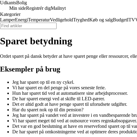
Udkants
Bolig
Min side
Registrér dig
Mailnyt
Kategorier
Lamper
Energi
Temperatur
Vedligehold
Tryghed
Køb og salg
Budget
IT
V
Sparet betydning
Ordet sparet på dansk betyder at have sparet penge eller ressourcer, elle
Eksempler på brug
Jeg har sparet op til en ny cykel.
Vi har sparet en del penge på vores seneste ferie.
Hun har sparet tid ved at automatisere sine arbejdsprocesser.
De har sparet energi ved at skifte til LED-pærer.
Det er altid godt at have penge sparet til uforudsete udgifter.
Har du sparet nok op til din pension?
Jeg har sparet på vandet ved at investere i en vandbesparende bru
Vi har sparet meget tid ved at outsource vores regnskabsopgaver.
Det var en god beslutning at have en reservefond sparet op til van
De har sparet på omkostningerne ved at optimere deres produkti