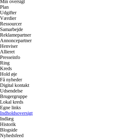
Min oversigt
Plan
Udgifter
Værdier
Ressourcer
Samarbejde
Reklamepartner
Annoncepartner
Henviser
Allieret
Presseinfo
Ring
Kreds
Hold øje
Få nyheder
Digital kontakt
Udsendelse
Brugergruppe
Lokal kreds
Egne links
Indholdsoversigt
Indlæg
Historik
Blogside
Nyhedsfeed