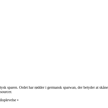
sk sparen. Ordet har rødder i germansk sparwan, der betyder at skåne e
ssourcer.
iloplevelse
•