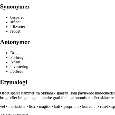
Synonymer
besparet
skånet
frikvarter
reddet
Antonymer
Brugt
Forbrugt
Afløst
Investering
Forbrug
Etymologi
Ordet sparet stammer fra olddansk sparræt, som påvirkede middelnederty
bruge eller bruge noget i mindre grad for at økonomisere eller skåne re
vel
•
mortadella
•
list?
•
magisk
•
kali
•
proprium
•
konvolut
•
roset
•
sp