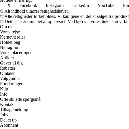
At dele er kærligt
X
Facebook
Instagram
LinkedIn
YouTube
Pin
© Alt indhold tilhører rettighedshaver.
© Alle rettigheder forbeholdes. Vi kan tjene en del af salget fra produk
© Dette site er omfattet af ophavsret. Ved køb via vores links kan vi 
Om os
Vores rejse
Kerneværdier
Holdet bag
Bidrag nu
Vores placeringer
Artikler
Gaver til dig
Rabatter
Omtaler
Valgguides
Forklaringer
Klip
Info
Ofte stillede spørgsmål
Kontakt
Tilbagemelding
Jobs
Del et tip
Abonnent