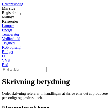
Udkants
Bolig
Min side
Registrér dig
Mailnyt
Kategorier
Lamper
Energi
Temperatur
Vedligehold
Tryghed
Køb og salg
Budget
IT
VVS
Bad
Skrivning betydning
Ordet skrivning refererer til handlingen at skrive eller det at producere
personligt og professionelt.
Eksempler på brug