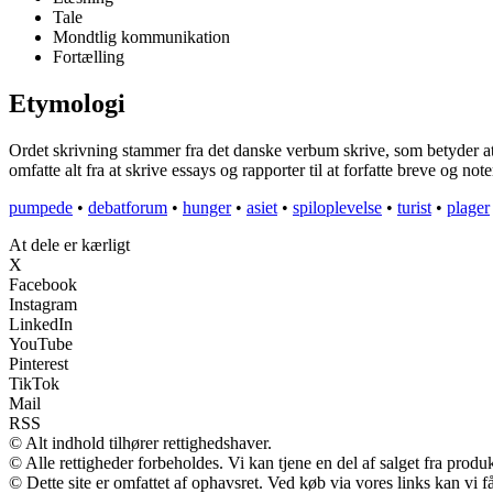
Tale
Mondtlig kommunikation
Fortælling
Etymologi
Ordet skrivning stammer fra det danske verbum skrive, som betyder at sæt
omfatte alt fra at skrive essays og rapporter til at forfatte breve og 
pumpede
•
debatforum
•
hunger
•
asiet
•
spiloplevelse
•
turist
•
plager
At dele er kærligt
X
Facebook
Instagram
LinkedIn
YouTube
Pinterest
TikTok
Mail
RSS
© Alt indhold tilhører rettighedshaver.
© Alle rettigheder forbeholdes. Vi kan tjene en del af salget fra produ
© Dette site er omfattet af ophavsret. Ved køb via vores links kan vi