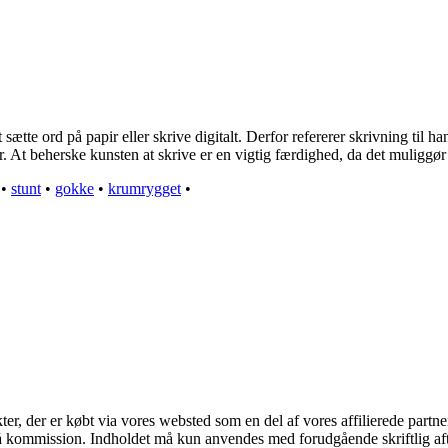
te ord på papir eller skrive digitalt. Derfor refererer skrivning til han
noter. At beherske kunsten at skrive er en vigtig færdighed, da det muli
•
stunt
•
gokke
•
krumrygget
•
kter, der er købt via vores websted som en del af vores affilierede part
 få kommission. Indholdet må kun anvendes med forudgående skriftlig aft