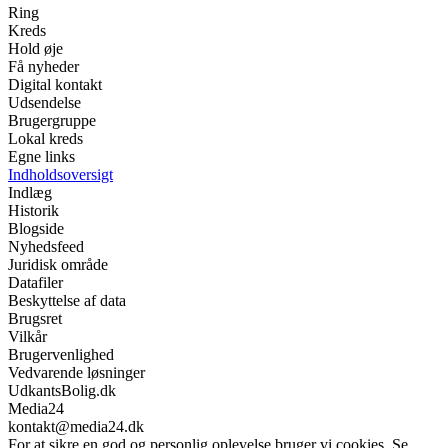
Ring
Kreds
Hold øje
Få nyheder
Digital kontakt
Udsendelse
Brugergruppe
Lokal kreds
Egne links
Indholdsoversigt
Indlæg
Historik
Blogside
Nyhedsfeed
Juridisk område
Datafiler
Beskyttelse af data
Brugsret
Vilkår
Brugervenlighed
Vedvarende løsninger
UdkantsBolig.dk
Media24
kontakt@media24.dk
For at sikre en god og personlig oplevelse bruger vi cookies. Se