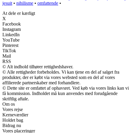
jesuit
•
nihilisme
•
omfattende
•
At dele er kærligt
X
Facebook
Instagram
LinkedIn
YouTube
Pinterest
TikTok
Mail
RSS
© Alt indhold tilhører rettighedshaver.
© Alle rettigheder forbeholdes. Vi kan tjene en del af salget fra
produkter, der er købt via vores websted som en del af vores
affilierede partnerskaber med forhandlere.
© Dette site er omfattet af ophavsret. Ved køb via vores links kan vi
få kommission. Indholdet må kun anvendes med forudgående
skriftlig aftale.
Om os
Vores rejse
Kerneværdier
Holdet bag
Bidrag nu
Vores placeringer