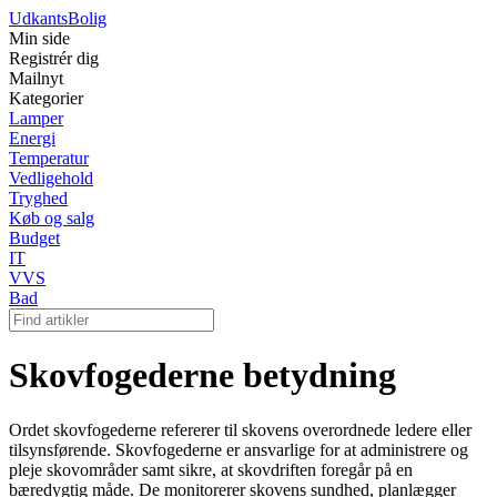
Udkants
Bolig
Min side
Registrér dig
Mailnyt
Kategorier
Lamper
Energi
Temperatur
Vedligehold
Tryghed
Køb og salg
Budget
IT
VVS
Bad
Skovfogederne betydning
Ordet skovfogederne refererer til skovens overordnede ledere eller
tilsynsførende. Skovfogederne er ansvarlige for at administrere og
pleje skovområder samt sikre, at skovdriften foregår på en
bæredygtig måde. De monitorerer skovens sundhed, planlægger