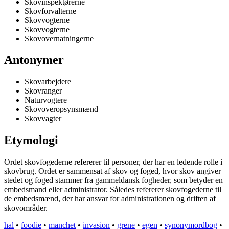
Skovinspektørerne
Skovforvalterne
Skovvogterne
Skovvogterne
Skovovernatningerne
Antonymer
Skovarbejdere
Skovranger
Naturvogtere
Skovoveropsynsmænd
Skovvagter
Etymologi
Ordet skovfogederne refererer til personer, der har en ledende rolle i
skovbrug. Ordet er sammensat af skov og foged, hvor skov angiver
stedet og foged stammer fra gammeldansk fogheder, som betyder en
embedsmand eller administrator. Således refererer skovfogederne til
de embedsmænd, der har ansvar for administrationen og driften af
skovområder.
hal
•
foodie
•
manchet
•
invasion
•
grene
•
egen
•
synonymordbog
•