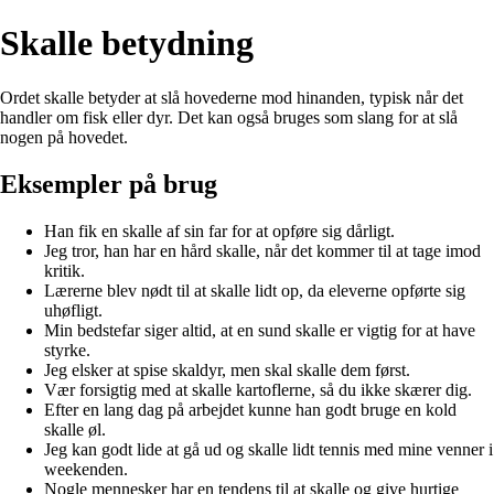
Skalle betydning
Ordet skalle betyder at slå hovederne mod hinanden, typisk når det
handler om fisk eller dyr. Det kan også bruges som slang for at slå
nogen på hovedet.
Eksempler på brug
Han fik en skalle af sin far for at opføre sig dårligt.
Jeg tror, han har en hård skalle, når det kommer til at tage imod
kritik.
Lærerne blev nødt til at skalle lidt op, da eleverne opførte sig
uhøfligt.
Min bedstefar siger altid, at en sund skalle er vigtig for at have
styrke.
Jeg elsker at spise skaldyr, men skal skalle dem først.
Vær forsigtig med at skalle kartoflerne, så du ikke skærer dig.
Efter en lang dag på arbejdet kunne han godt bruge en kold
skalle øl.
Jeg kan godt lide at gå ud og skalle lidt tennis med mine venner i
weekenden.
Nogle mennesker har en tendens til at skalle og give hurtige