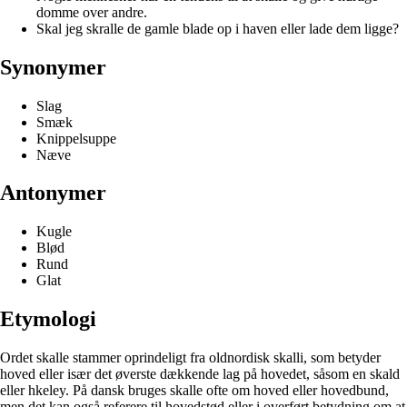
domme over andre.
Skal jeg skralle de gamle blade op i haven eller lade dem ligge?
Synonymer
Slag
Smæk
Knippelsuppe
Næve
Antonymer
Kugle
Blød
Rund
Glat
Etymologi
Ordet skalle stammer oprindeligt fra oldnordisk skalli, som betyder
hoved eller især det øverste dækkende lag på hovedet, såsom en skald
eller hkeley. På dansk bruges skalle ofte om hoved eller hovedbund,
men det kan også referere til hovedstød eller i overført betydning om at