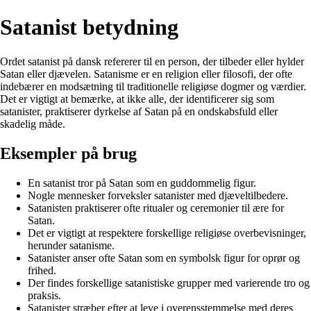
Satanist betydning
Ordet satanist på dansk refererer til en person, der tilbeder eller hylder
Satan eller djævelen. Satanisme er en religion eller filosofi, der ofte
indebærer en modsætning til traditionelle religiøse dogmer og værdier.
Det er vigtigt at bemærke, at ikke alle, der identificerer sig som
satanister, praktiserer dyrkelse af Satan på en ondskabsfuld eller
skadelig måde.
Eksempler på brug
En satanist tror på Satan som en guddommelig figur.
Nogle mennesker forveksler satanister med djæveltilbedere.
Satanisten praktiserer ofte ritualer og ceremonier til ære for
Satan.
Det er vigtigt at respektere forskellige religiøse overbevisninger,
herunder satanisme.
Satanister anser ofte Satan som en symbolsk figur for oprør og
frihed.
Der findes forskellige satanistiske grupper med varierende tro og
praksis.
Satanister stræber efter at leve i overensstemmelse med deres