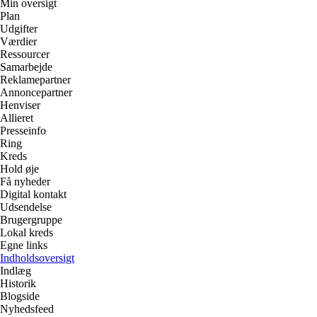
Min oversigt
Plan
Udgifter
Værdier
Ressourcer
Samarbejde
Reklamepartner
Annoncepartner
Henviser
Allieret
Presseinfo
Ring
Kreds
Hold øje
Få nyheder
Digital kontakt
Udsendelse
Brugergruppe
Lokal kreds
Egne links
Indholdsoversigt
Indlæg
Historik
Blogside
Nyhedsfeed