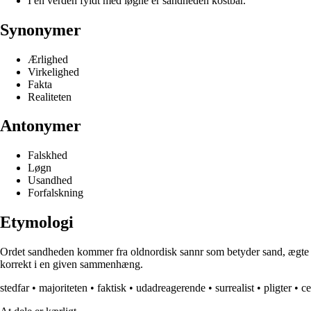
I en verden fyldt med løgne er sandheden kostbar.
Synonymer
Ærlighed
Virkelighed
Fakta
Realiteten
Antonymer
Falskhed
Løgn
Usandhed
Forfalskning
Etymologi
Ordet sandheden kommer fra oldnordisk sannr som betyder sand, ægte ell
korrekt i en given sammenhæng.
stedfar
•
majoriteten
•
faktisk
•
udadreagerende
•
surrealist
•
pligter
•
ce