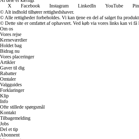
At dele er kærligt
X
Facebook
Instagram
LinkedIn
YouTube
Pin
© Alt indhold tilhører rettighedshaver.
© Alle rettigheder forbeholdes. Vi kan tjene en del af salget fra produk
© Dette site er omfattet af ophavsret. Ved køb via vores links kan vi 
Om os
Vores rejse
Kerneværdier
Holdet bag
Bidrag nu
Vores placeringer
Artikler
Gaver til dig
Rabatter
Omtaler
Valgguides
Forklaringer
Klip
Info
Ofte stillede spørgsmål
Kontakt
Tilbagemelding
Jobs
Del et tip
Abonnent