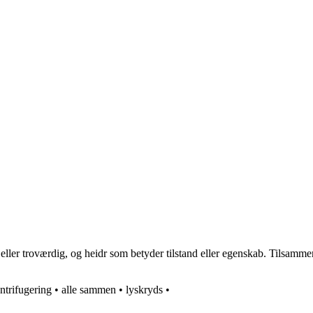
er troværdig, og heidr som betyder tilstand eller egenskab. Tilsammen r
ntrifugering
•
alle sammen
•
lyskryds
•