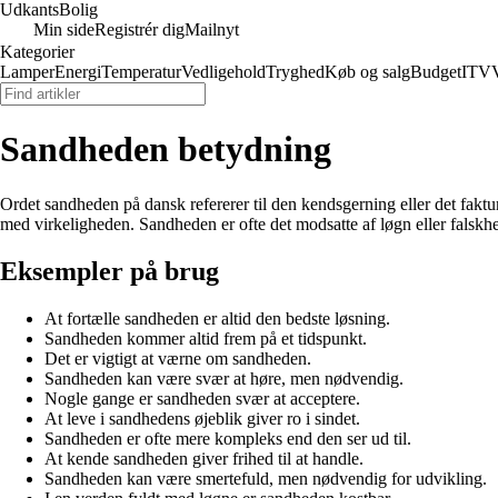
Udkants
Bolig
Min side
Registrér dig
Mailnyt
Kategorier
Lamper
Energi
Temperatur
Vedligehold
Tryghed
Køb og salg
Budget
IT
V
Sandheden betydning
Ordet sandheden på dansk refererer til den kendsgerning eller det faktum,
med virkeligheden. Sandheden er ofte det modsatte af løgn eller falskh
Eksempler på brug
At fortælle sandheden er altid den bedste løsning.
Sandheden kommer altid frem på et tidspunkt.
Det er vigtigt at værne om sandheden.
Sandheden kan være svær at høre, men nødvendig.
Nogle gange er sandheden svær at acceptere.
At leve i sandhedens øjeblik giver ro i sindet.
Sandheden er ofte mere kompleks end den ser ud til.
At kende sandheden giver frihed til at handle.
Sandheden kan være smertefuld, men nødvendig for udvikling.