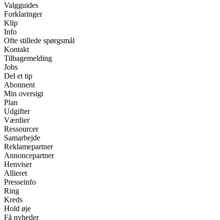
Valgguides
Forklaringer
Klip
Info
Ofte stillede spørgsmål
Kontakt
Tilbagemelding
Jobs
Del et tip
Abonnent
Min oversigt
Plan
Udgifter
Værdier
Ressourcer
Samarbejde
Reklamepartner
Annoncepartner
Henviser
Allieret
Presseinfo
Ring
Kreds
Hold øje
Få nyheder