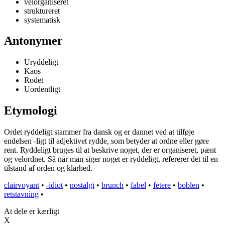
velorganiseret
struktureret
systematisk
Antonymer
Uryddeligt
Kaos
Rodet
Uordentligt
Etymologi
Ordet ryddeligt stammer fra dansk og er dannet ved at tilføje
endelsen -ligt til adjektivet rydde, som betyder at ordne eller gøre
rent. Ryddeligt bruges til at beskrive noget, der er organiseret, pænt
og velordnet. Så når man siger noget er ryddeligt, refererer det til en
tilstand af orden og klarhed.
clairvoyant
•
-idiot
•
nostalgi
•
brunch
•
fabel
•
fetere
•
boblen
•
retstavning
•
At dele er kærligt
X