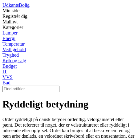
Udkants
Bolig
Min side
Registrér dig
Mailnyt
Kategorier
Lamper
Energi
Temperatur
Vedligehold
Tryghed
Køb og salg
Budget
IT
VVS
Bad
Ryddeligt betydning
Ordet ryddeligt på dansk betyder ordentlig, velorganiseret eller
pænt. Det refererer til noget, der er velstruktureret eller ryddeligt i
udseende eller opførsel. Ordet kan bruges til at beskrive en ren og
pæn arbejdsplads, en velordnet skrivebord eller en præsentation, der