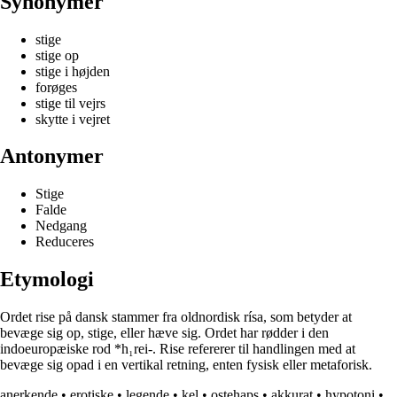
Synonymer
stige
stige op
stige i højden
forøges
stige til vejrs
skytte i vejret
Antonymer
Stige
Falde
Nedgang
Reduceres
Etymologi
Ordet rise på dansk stammer fra oldnordisk rísa, som betyder at
bevæge sig op, stige, eller hæve sig. Ordet har rødder i den
indoeuropæiske rod *h₁rei-. Rise refererer til handlingen med at
bevæge sig opad i en vertikal retning, enten fysisk eller metaforisk.
anerkende
•
erotiske
•
legende
•
kel
•
ostehaps
•
akkurat
•
hypotoni
•