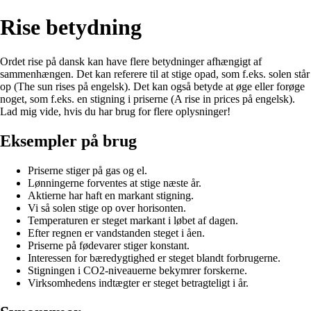
Rise betydning
Ordet rise på dansk kan have flere betydninger afhængigt af
sammenhængen. Det kan referere til at stige opad, som f.eks. solen står
op (The sun rises på engelsk). Det kan også betyde at øge eller forøge
noget, som f.eks. en stigning i priserne (A rise in prices på engelsk).
Lad mig vide, hvis du har brug for flere oplysninger!
Eksempler på brug
Priserne stiger på gas og el.
Lønningerne forventes at stige næste år.
Aktierne har haft en markant stigning.
Vi så solen stige op over horisonten.
Temperaturen er steget markant i løbet af dagen.
Efter regnen er vandstanden steget i åen.
Priserne på fødevarer stiger konstant.
Interessen for bæredygtighed er steget blandt forbrugerne.
Stigningen i CO2-niveauerne bekymrer forskerne.
Virksomhedens indtægter er steget betragteligt i år.