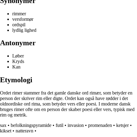
Synonymer
rimmer
versformør
ordspil
lydlig lighed
Antonymer
Løber
Kryds
Kan
Etymologi
Ordet rimer stammer fra det gamle danske ord rimær, som betyder en
person der skriver rim eller digte. Ordet kan også have rødder i det
oldnordiske ord rima, som betyder vers eller poesi. I moderne dansk
bruges rimer ofte om en person der skaber poesi eller vers, typisk med
rim og metrik.
sax
•
befolkningspyramide
•
futil
•
invasion
•
promenaden
•
ketsjer
•
kikset
•
natteravn
•