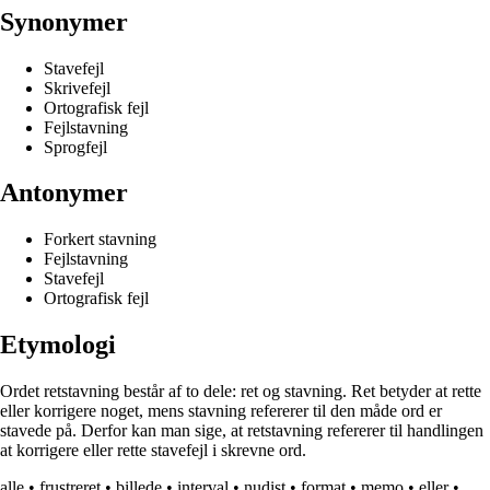
Synonymer
Stavefejl
Skrivefejl
Ortografisk fejl
Fejlstavning
Sprogfejl
Antonymer
Forkert stavning
Fejlstavning
Stavefejl
Ortografisk fejl
Etymologi
Ordet retstavning består af to dele: ret og stavning. Ret betyder at rette
eller korrigere noget, mens stavning refererer til den måde ord er
stavede på. Derfor kan man sige, at retstavning refererer til handlingen
at korrigere eller rette stavefejl i skrevne ord.
alle
•
frustreret
•
billede
•
interval
•
nudist
•
format
•
memo
•
eller
•