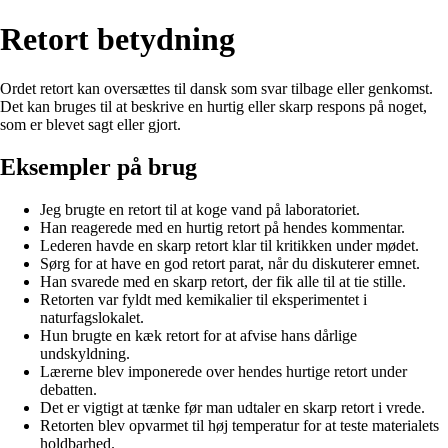
Retort betydning
Ordet retort kan oversættes til dansk som svar tilbage eller genkomst.
Det kan bruges til at beskrive en hurtig eller skarp respons på noget,
som er blevet sagt eller gjort.
Eksempler på brug
Jeg brugte en retort til at koge vand på laboratoriet.
Han reagerede med en hurtig retort på hendes kommentar.
Lederen havde en skarp retort klar til kritikken under mødet.
Sørg for at have en god retort parat, når du diskuterer emnet.
Han svarede med en skarp retort, der fik alle til at tie stille.
Retorten var fyldt med kemikalier til eksperimentet i
naturfagslokalet.
Hun brugte en kæk retort for at afvise hans dårlige
undskyldning.
Lærerne blev imponerede over hendes hurtige retort under
debatten.
Det er vigtigt at tænke før man udtaler en skarp retort i vrede.
Retorten blev opvarmet til høj temperatur for at teste materialets
holdbarhed.