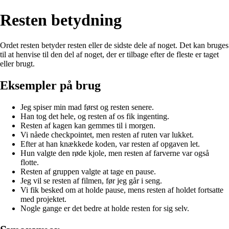
Resten betydning
Ordet resten betyder resten eller de sidste dele af noget. Det kan bruges
til at henvise til den del af noget, der er tilbage efter de fleste er taget
eller brugt.
Eksempler på brug
Jeg spiser min mad først og resten senere.
Han tog det hele, og resten af os fik ingenting.
Resten af kagen kan gemmes til i morgen.
Vi nåede checkpointet, men resten af ruten var lukket.
Efter at han knækkede koden, var resten af opgaven let.
Hun valgte den røde kjole, men resten af farverne var også
flotte.
Resten af gruppen valgte at tage en pause.
Jeg vil se resten af filmen, før jeg går i seng.
Vi fik besked om at holde pause, mens resten af holdet fortsatte
med projektet.
Nogle gange er det bedre at holde resten for sig selv.