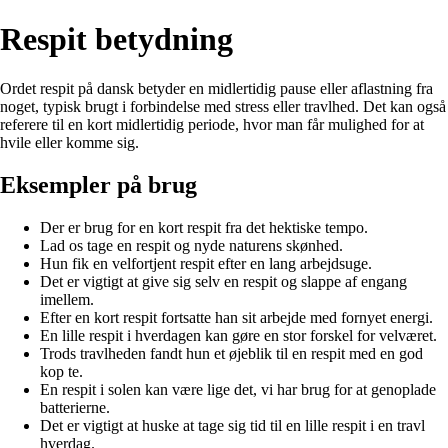
Respit betydning
Ordet respit på dansk betyder en midlertidig pause eller aflastning fra
noget, typisk brugt i forbindelse med stress eller travlhed. Det kan også
referere til en kort midlertidig periode, hvor man får mulighed for at
hvile eller komme sig.
Eksempler på brug
Der er brug for en kort respit fra det hektiske tempo.
Lad os tage en respit og nyde naturens skønhed.
Hun fik en velfortjent respit efter en lang arbejdsuge.
Det er vigtigt at give sig selv en respit og slappe af engang
imellem.
Efter en kort respit fortsatte han sit arbejde med fornyet energi.
En lille respit i hverdagen kan gøre en stor forskel for velværet.
Trods travlheden fandt hun et øjeblik til en respit med en god
kop te.
En respit i solen kan være lige det, vi har brug for at genoplade
batterierne.
Det er vigtigt at huske at tage sig tid til en lille respit i en travl
hverdag.