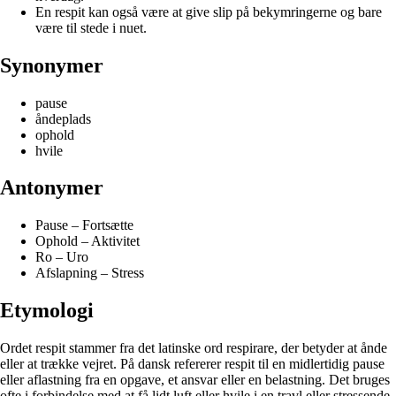
En respit kan også være at give slip på bekymringerne og bare
være til stede i nuet.
Synonymer
pause
åndeplads
ophold
hvile
Antonymer
Pause – Fortsætte
Ophold – Aktivitet
Ro – Uro
Afslapning – Stress
Etymologi
Ordet respit stammer fra det latinske ord respirare, der betyder at ånde
eller at trække vejret. På dansk refererer respit til en midlertidig pause
eller aflastning fra en opgave, et ansvar eller en belastning. Det bruges
ofte i forbindelse med at få lidt luft eller hvile i en travl eller stressende