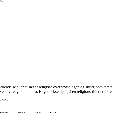
en.
rosbekendelse eller et sæt af religiøse overbevisninger, og stifter, som re
te en ny religion eller tro. Et godt eksempel på en religionsstifter er f
leje
•