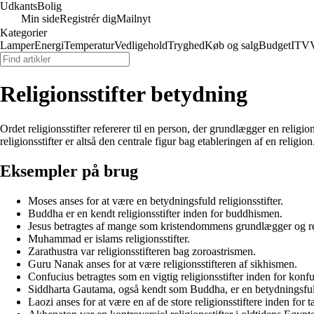
Udkants
Bolig
Min side
Registrér dig
Mailnyt
Kategorier
Lamper
Energi
Temperatur
Vedligehold
Tryghed
Køb og salg
Budget
IT
V
Religionsstifter betydning
Ordet religionsstifter refererer til en person, der grundlægger en rel
religionsstifter er altså den centrale figur bag etableringen af en religion
Eksempler på brug
Moses anses for at være en betydningsfuld religionsstifter.
Buddha er en kendt religionsstifter inden for buddhismen.
Jesus betragtes af mange som kristendommens grundlægger og reli
Muhammad er islams religionsstifter.
Zarathustra var religionsstifteren bag zoroastrismen.
Guru Nanak anses for at være religionsstifteren af sikhismen.
Confucius betragtes som en vigtig religionsstifter inden for konf
Siddharta Gautama, også kendt som Buddha, er en betydningsfuld
Laozi anses for at være en af de store religionsstiftere inden for 