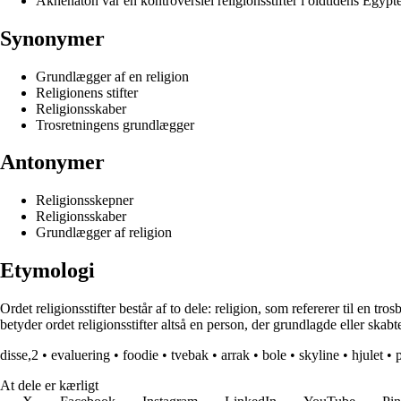
Akhenaton var en kontroversiel religionsstifter i oldtidens Egypt
Synonymer
Grundlægger af en religion
Religionens stifter
Religionsskaber
Trosretningens grundlægger
Antonymer
Religionsskepner
Religionsskaber
Grundlægger af religion
Etymologi
Ordet religionsstifter består af to dele: religion, som refererer til en t
betyder ordet religionsstifter altså en person, der grundlagde eller skab
disse,2
•
evaluering
•
foodie
•
tvebak
•
arrak
•
bole
•
skyline
•
hjulet
•
p
At dele er kærligt