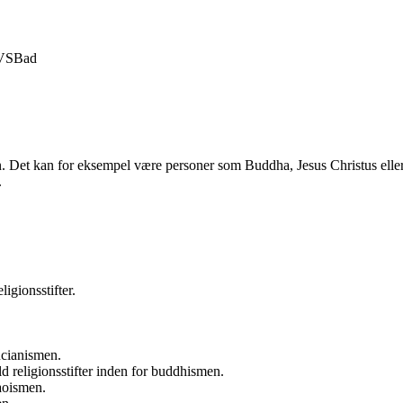
VS
Bad
igion. Det kan for eksempel være personer som Buddha, Jesus Christus e
.
gionsstifter.
ucianismen.
 religionsstifter inden for buddhismen.
taoismen.