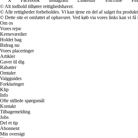
X
Facebook
Instagram
LinkedIn
YouTube
Pin
© Alt indhold tilhører rettighedshaver.
© Alle rettigheder forbeholdes. Vi kan tjene en del af salget fra produk
© Dette site er omfattet af ophavsret. Ved køb via vores links kan vi 
Om os
Vores rejse
Kerneværdier
Holdet bag
Bidrag nu
Vores placeringer
Artikler
Gaver til dig
Rabatter
Omtaler
Valgguides
Forklaringer
Klip
Info
Ofte stillede spørgsmål
Kontakt
Tilbagemelding
Jobs
Del et tip
Abonnent
Min oversigt