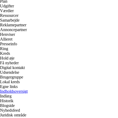
Plan
Udgifter
Værdier
Ressourcer
Samarbejde
Reklamepartner
Annoncepartner
Henviser
Allieret
Presseinfo
Ring
Kreds
Hold øje
Få nyheder
Digital kontakt
Udsendelse
Brugergruppe
Lokal kreds
Egne links
Indholdsoversigt
Indlæg
Historik
Blogside
Nyhedsfeed
Juridisk område