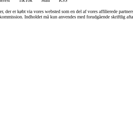
terest
TikTok
Mail
RSS
ter, der er købt via vores websted som en del af vores affilierede partne
få kommission. Indholdet må kun anvendes med forudgående skriftlig afta