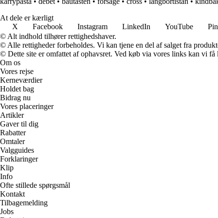
karrypasta
•
debet
•
bautasten
•
forsage
•
cross
•
langbortistan
•
kindba
At dele er kærligt
X
Facebook
Instagram
LinkedIn
YouTube
Pin
© Alt indhold tilhører rettighedshaver.
© Alle rettigheder forbeholdes. Vi kan tjene en del af salget fra produk
© Dette site er omfattet af ophavsret. Ved køb via vores links kan vi 
Om os
Vores rejse
Kerneværdier
Holdet bag
Bidrag nu
Vores placeringer
Artikler
Gaver til dig
Rabatter
Omtaler
Valgguides
Forklaringer
Klip
Info
Ofte stillede spørgsmål
Kontakt
Tilbagemelding
Jobs