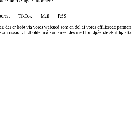
kke
•
boms
•
uge
•
informer
•
terest
TikTok
Mail
RSS
ter, der er købt via vores websted som en del af vores affilierede partne
få kommission. Indholdet må kun anvendes med forudgående skriftlig afta