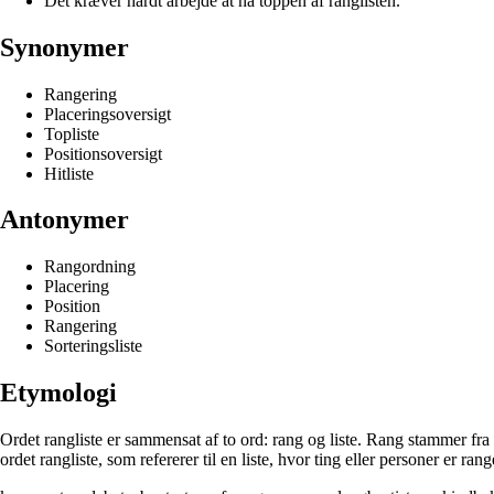
Det kræver hårdt arbejde at nå toppen af ranglisten.
Synonymer
Rangering
Placeringsoversigt
Topliste
Positionsoversigt
Hitliste
Antonymer
Rangordning
Placering
Position
Rangering
Sorteringsliste
Etymologi
Ordet rangliste er sammensat af to ord: rang og liste. Rang stammer fra 
ordet rangliste, som refererer til en liste, hvor ting eller personer er rang