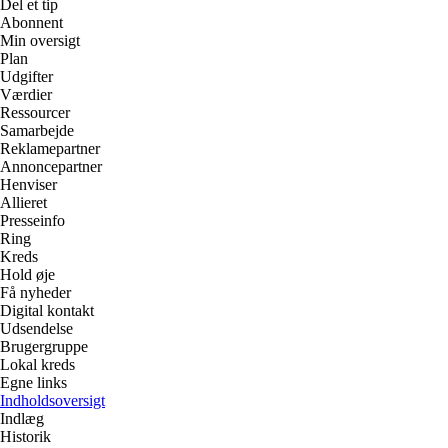
Del et tip
Abonnent
Min oversigt
Plan
Udgifter
Værdier
Ressourcer
Samarbejde
Reklamepartner
Annoncepartner
Henviser
Allieret
Presseinfo
Ring
Kreds
Hold øje
Få nyheder
Digital kontakt
Udsendelse
Brugergruppe
Lokal kreds
Egne links
Indholdsoversigt
Indlæg
Historik