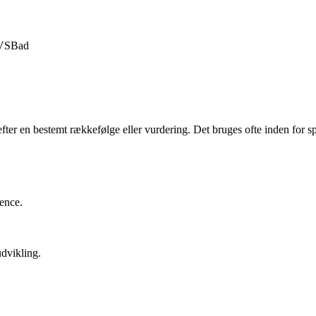
VS
Bad
 efter en bestemt rækkefølge eller vurdering. Det bruges ofte inden for sp
rence.
udvikling.