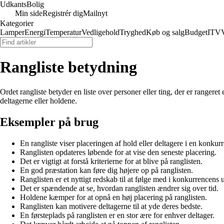
Udkants
Bolig
Min side
Registrér dig
Mailnyt
Kategorier
Lamper
Energi
Temperatur
Vedligehold
Tryghed
Køb og salg
Budget
IT
V
Rangliste betydning
Ordet rangliste betyder en liste over personer eller ting, der er rangeret
deltagerne eller holdene.
Eksempler på brug
En rangliste viser placeringen af hold eller deltagere i en konkur
Ranglisten opdateres løbende for at vise den seneste placering.
Det er vigtigt at forstå kriterierne for at blive på ranglisten.
En god præstation kan føre dig højere op på ranglisten.
Ranglisten er et nyttigt redskab til at følge med i konkurrencens 
Det er spændende at se, hvordan ranglisten ændrer sig over tid.
Holdene kæmper for at opnå en høj placering på ranglisten.
Ranglisten kan motivere deltagerne til at yde deres bedste.
En førsteplads på ranglisten er en stor ære for enhver deltager.