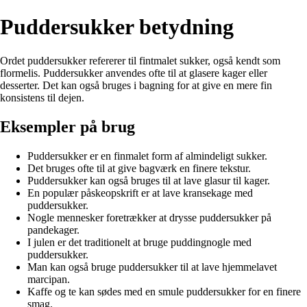
Puddersukker betydning
Ordet puddersukker refererer til fintmalet sukker, også kendt som
flormelis. Puddersukker anvendes ofte til at glasere kager eller
desserter. Det kan også bruges i bagning for at give en mere fin
konsistens til dejen.
Eksempler på brug
Puddersukker er en finmalet form af almindeligt sukker.
Det bruges ofte til at give bagværk en finere tekstur.
Puddersukker kan også bruges til at lave glasur til kager.
En populær påskeopskrift er at lave kransekage med
puddersukker.
Nogle mennesker foretrækker at drysse puddersukker på
pandekager.
I julen er det traditionelt at bruge puddingnogle med
puddersukker.
Man kan også bruge puddersukker til at lave hjemmelavet
marcipan.
Kaffe og te kan sødes med en smule puddersukker for en finere
smag.