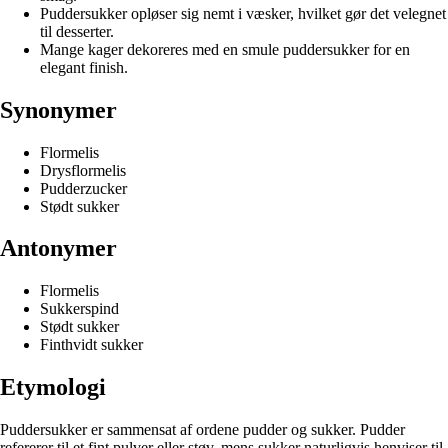
Puddersukker opløser sig nemt i væsker, hvilket gør det velegnet
til desserter.
Mange kager dekoreres med en smule puddersukker for en
elegant finish.
Synonymer
Flormelis
Drysflormelis
Pudderzucker
Stødt sukker
Antonymer
Flormelis
Sukkerspind
Stødt sukker
Finthvidt sukker
Etymologi
Puddersukker er sammensat af ordene pudder og sukker. Pudder
refererer til et fint pulver eller støv, mens sukker naturligvis henviser til