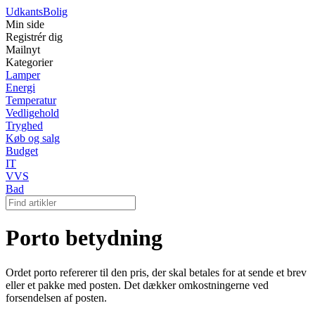
Udkants
Bolig
Min side
Registrér dig
Mailnyt
Kategorier
Lamper
Energi
Temperatur
Vedligehold
Tryghed
Køb og salg
Budget
IT
VVS
Bad
Porto betydning
Ordet porto refererer til den pris, der skal betales for at sende et brev
eller et pakke med posten. Det dækker omkostningerne ved
forsendelsen af ​​posten.