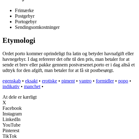
Frimærke
Postgebyr
Portogebyr
Sendingsomkostninger
Etymologi
Ordet porto kommer oprindeligt fra latin og betyder havnafgift eller
havnegebyr. I dag refererer det ofte til den pris, man betaler for at
sende et brev eller pakke gennem postvæsenet.porto er i dag altså et
udtryk for den afgift, man betaler for at få sit postbesørgt.
egenskab
•
eksakt
•
erotiske
•
piment
•
vantro
•
formidler
•
popo
•
indikativ
•
manchet
•
At dele er kærligt
X
Facebook
Instagram
LinkedIn
YouTube
Pinterest
TikTok