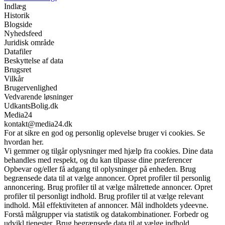
Indlæg
Historik
Blogside
Nyhedsfeed
Juridisk område
Datafiler
Beskyttelse af data
Brugsret
Vilkår
Brugervenlighed
Vedvarende løsninger
UdkantsBolig.dk
Media24
kontakt@media24.dk
For at sikre en god og personlig oplevelse bruger vi cookies. Se
hvordan her.
Vi gemmer og tilgår oplysninger med hjælp fra cookies. Dine data
behandles med respekt, og du kan tilpasse dine præferencer
Opbevar og/eller få adgang til oplysninger på enheden. Brug
begrænsede data til at vælge annoncer. Opret profiler til personlig
annoncering. Brug profiler til at vælge målrettede annoncer. Opret
profiler til personligt indhold. Brug profiler til at vælge relevant
indhold. Mål effektiviteten af annoncer. Mål indholdets ydeevne.
Forstå målgrupper via statistik og datakombinationer. Forbedr og
udvikl tjenester. Brug begrænsede data til at vælge indhold