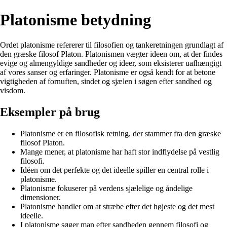
Platonisme betydning
Ordet platonisme refererer til filosofien og tankeretningen grundlagt af
den græske filosof Platon. Platonismen vægter ideen om, at der findes
evige og almengyldige sandheder og ideer, som eksisterer uafhængigt
af vores sanser og erfaringer. Platonisme er også kendt for at betone
vigtigheden af fornuften, sindet og sjælen i søgen efter sandhed og
visdom.
Eksempler på brug
Platonisme er en filosofisk retning, der stammer fra den græske
filosof Platon.
Mange mener, at platonisme har haft stor indflydelse på vestlig
filosofi.
Idéen om det perfekte og det ideelle spiller en central rolle i
platonisme.
Platonisme fokuserer på verdens sjælelige og åndelige
dimensioner.
Platonisme handler om at stræbe efter det højeste og det mest
ideelle.
I platonisme søger man efter sandheden gennem filosofi og